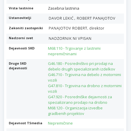
Zasebna lastnina
Vrsta lastnine
,
Ustanovitelji
Zakoniti zastopniki
Nadzorni svet
M68.110 - Trgovanje z lastnimi
Dejavnosti SKD
nepremičninami
G46.180 - Posredništvo pri prodaji na
Druge SKD
dejavnosti
debelo drugih specializiranih izdelkov
G46.710 - Trgovina na debelo z motornimi
vozili
G47.810 - Trgovina na drobno z motornimi
vozili
G47.920 - Posredniške dejavnosti za
specializirano prodajo na drobno
M68.120 - Organizacija izvedbe
gradbenih projektov
Nepremičnine
Dejavnost TSmedia