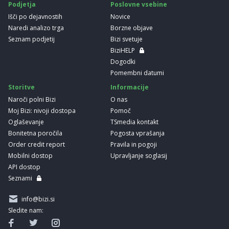
Podjetja
Poslovne vsebine
Išči po dejavnostih
Novice
Naredi analizo trga
Borzne objave
Seznam podjetij
Bizi svetuje
BiziHELP
Dogodki
Pomembni datumi
Storitve
Informacije
Naroči polni Bizi
O nas
Moj Bizi: nivoji dostopa
Pomoč
Oglaševanje
TSmedia kontakt
Bonitetna poročila
Pogosta vprašanja
Order credit report
Pravila in pogoji
Mobilni dostop
Upravljanje soglasij
API dostop
Seznami
info@bizi.si
Sledite nam: