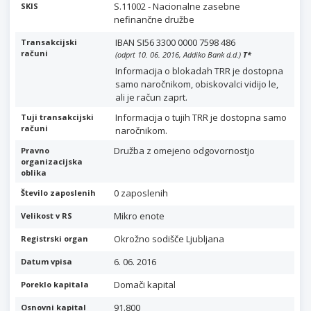
S.11002 - Nacionalne zasebne
SKIS
nefinančne družbe
IBAN SI56 3300 0000 7598 486
Transakcijski
računi
(odprt 10. 06. 2016, Addiko Bank d.d.)
T
*
Informacija o blokadah TRR je dostopna
samo naročnikom, obiskovalci vidijo le,
ali je račun zaprt.
Informacija o tujih TRR je dostopna samo
Tuji transakcijski
računi
naročnikom.
Družba z omejeno odgovornostjo
Pravno
organizacijska
oblika
0 zaposlenih
Število zaposlenih
Mikro enote
Velikost v RS
Okrožno sodišče Ljubljana
Registrski organ
6. 06. 2016
Datum vpisa
Domači kapital
Poreklo kapitala
91.800
Osnovni kapital