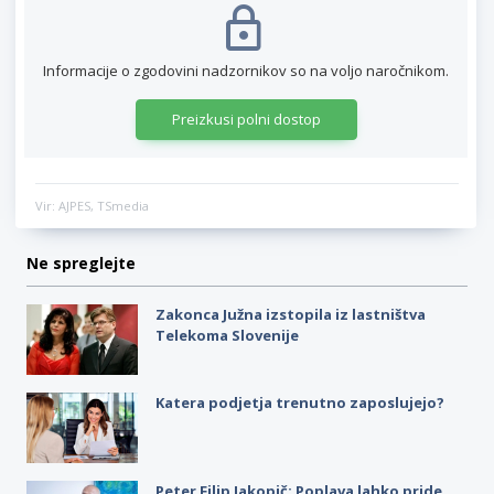
Informacije o zgodovini nadzornikov so na voljo naročnikom.
Preizkusi polni dostop
Vir: AJPES, TSmedia
Ne spreglejte
Zakonca Južna izstopila iz lastništva
Telekoma Slovenije
Katera podjetja trenutno zaposlujejo?
Peter Filip Jakopič: Poplava lahko pride