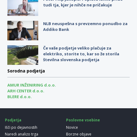
tudi tja, kjer je nihče ne pričakuje
NLB neuspešna s prevzemno ponudbo za
Addiko Bank
Če vaše podjetje veliko plačuje za
elektriko, storite to, kar so že storila
številna slovenska podjetja
Sorodna podjetja
AMUR INŽENIRING d.o.o.
ARH CENTER d.o.o.
BLERE d.o.o.
Podjetja
Poslovne vsebine
Išči po dejavnostih
Novice
Naredi analizo trga
Borzne objave