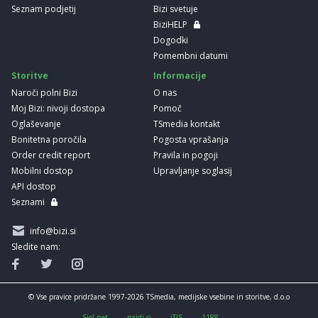
Seznam podjetij
Bizi svetuje
BiziHELP
Dogodki
Pomembni datumi
Storitve
Informacije
Naroči polni Bizi
O nas
Moj Bizi: nivoji dostopa
Pomoč
Oglaševanje
TSmedia kontakt
Bonitetna poročila
Pogosta vprašanja
Order credit report
Pravila in pogoji
Mobilni dostop
Upravljanje soglasij
API dostop
Seznami
info@bizi.si
Sledite nam:
© Vse pravice pridržane 1997-2026 TSmedia, medijske vsebine in storitve, d.o.o
Siol.net
najdi.si
iTIS
1188