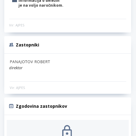
Informacija o deležih
je na voljo naročnikom.
Vir: AJPES
Zastopniki
direktor
Vir: AJPES
Zgodovina zastopnikov