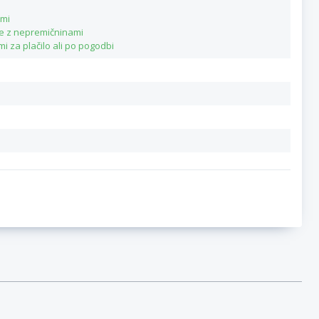
ami
je z nepremičninami
 za plačilo ali po pogodbi