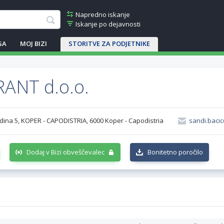
Napredno iskanje
Iskanje po dejavnosti
GA
MOJ BIZI
STORITVE ZA PODJETNIKE
ANT d.o.o.
dina 5, KOPER - CAPODISTRIA, 6000 Koper - Capodistria
sandi.baci
Dodaj v Bizi obveščevalec
Bonitetno poročilo