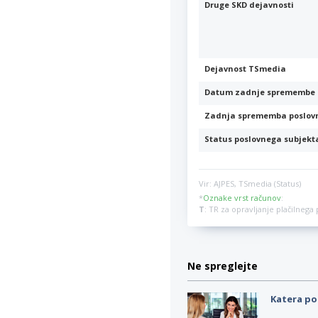
Druge SKD dejavnosti
Dejavnost TSmedia
Datum zadnje spremembe 
Zadnja sprememba poslov
Status poslovnega subjekt
Vir: AJPES, TSmedia (Status)
*
Oznake vrst računov
:
T
: TR za opravljanje plačilneg
Ne spreglejte
Katera po