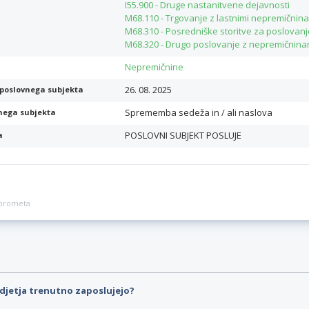
I55.900 - Druge nastanitvene dejavnosti
M68.110 - Trgovanje z lastnimi nepremičnin
M68.310 - Posredniške storitve za poslovan
M68.320 - Drugo poslovanje z nepremičninami
Nepremičnine
26. 08. 2025
poslovnega subjekta
Sprememba sedeža in / ali naslova
nega subjekta
POSLOVNI SUBJEKT POSLUJE
a
a prometa
djetja trenutno zaposlujejo?