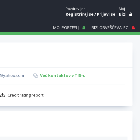
Pozdravljeni.
Moj
Registriraj se
/
Prijavi se
Bizi
MOJ PORTFELJ
BIZI OBVEŠČEVALEC
c@yahoo.com
Več kontaktov v TIS-u
Credit rating report