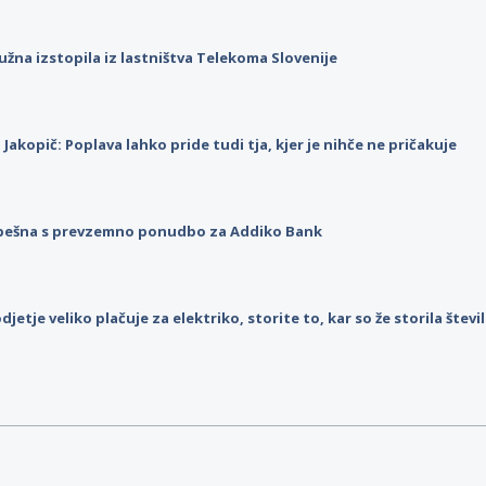
užna izstopila iz lastništva Telekoma Slovenije
p Jakopič: Poplava lahko pride tudi tja, kjer je nihče ne pričakuje
pešna s prevzemno ponudbo za Addiko Bank
djetje veliko plačuje za elektriko, storite to, kar so že storila štev