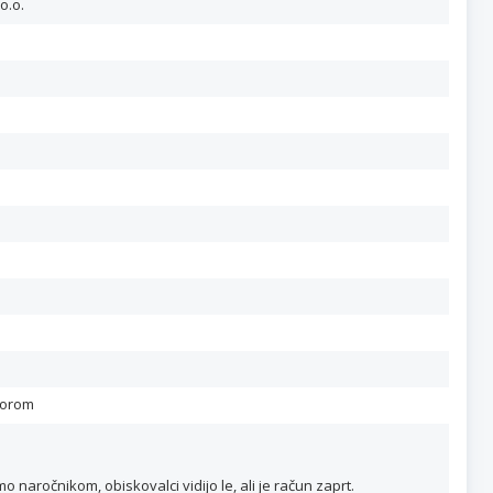
o.o.
zorom
naročnikom, obiskovalci vidijo le, ali je račun zaprt.