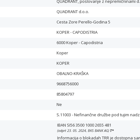
QUADRANT, poslovanje z nepremičninami d.
QUADRANT d.o.o.
Cesta Zore Perello-Godina 5
KOPER - CAPODISTRIA
6000 Koper - Capodistria
Koper
KOPER
OBALNO-KRAŠKA
9668756000
85804797
Ne
S.11003 - Nefinančne družbe pod tujim nad
IBAN SI56 3500 1000 2655 481
(odprt 23. 05. 2024, BKS BANK AG)
T
*
Informacija o blokadah TRR je dostopna samo 