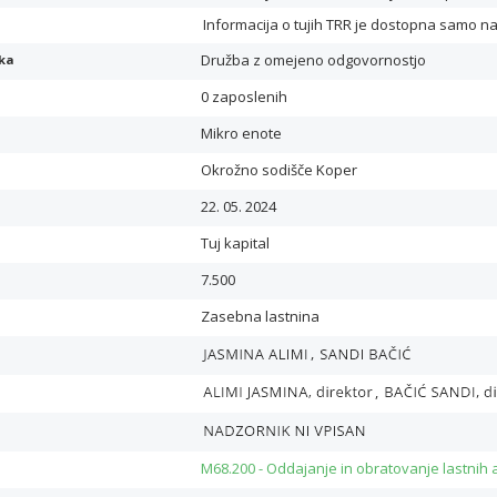
Informacija o tujih TRR je dostopna samo n
Družba z omejeno odgovornostjo
ika
0 zaposlenih
Mikro enote
Okrožno sodišče Koper
22. 05. 2024
Tuj kapital
7.500
Zasebna lastnina
,
,
M68.200 - Oddajanje in obratovanje lastnih a