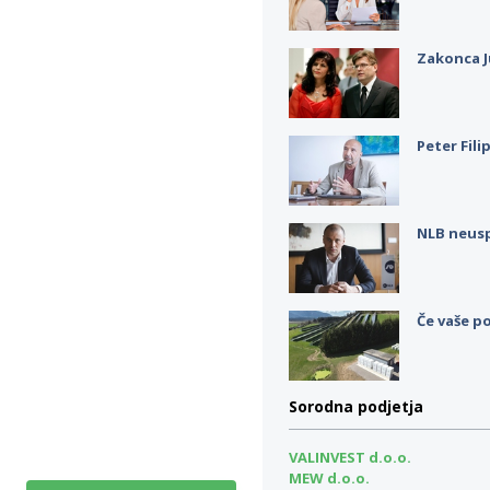
Zakonca J
Peter Fili
NLB neus
Če vaše po
Sorodna podjetja
VALINVEST d.o.o.
MEW d.o.o.