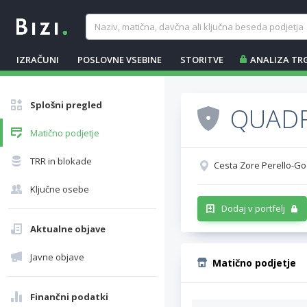
IZRAČUNI
POSLOVNE VSEBINE
STORITVE
ANALIZA TR
Splošni pregled
QUADR
Matično podjetje
TRR in blokade
Cesta Zore Perello-Go
Ključne osebe
Dodaj v portfelj
Aktualne objave
Javne objave
Matično podjetje
Finančni podatki