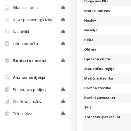
Dolgo ime PRS
Bilanca stanja
Kratko ime PRS
Izkaz poslovnega izida
Naslov
Naselje
Kazalniki
Pošta
Letna poročila
Občina
Upravna enota
Bonitetna ocena
Statistična regija
Analiza podjetja
Matična številka
Davčna številka
Primerjava podjetij
Davčni zavezanec
Grafična analiza
SKIS
Tržni delež
Transakcijski računi