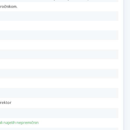
aročnikom.
li najetih nepremičnin