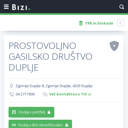
TRR in blokade
PROSTOVOLJNO
GASILSKO DRUŠTVO
DUPLJE
Zgornje Duplje 8, Zgornje Duplje, 4203 Duplje
04 2711900
Več kontaktov v TIS-u
Dodaj v portfelj
Dodaj v Bizi obveščevalec