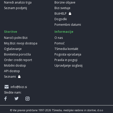
Naredi analizo trga
Borzne objave
Seznam podjetij
Bizi svetuje
BiziHELP
Dogodki
Pomembni datumi
Storitve
Informacije
Naroči polni Bizi
O nas
Moj Bizi: nivoji dostopa
Pomoč
Oglaševanje
TSmedia kontakt
Bonitetna poročila
Pogosta vprašanja
Order credit report
Pravila in pogoji
Mobilni dostop
Upravljanje soglasij
API dostop
Seznami
info@bizi.si
Sledite nam:
© Vse pravice pridržane 1997-2026 TSmedia, medijske vsebine in storitve, d.o.o