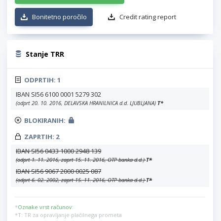
Bonitetno poročilo
Credit rating report
Stanje TRR
ODPRTIH:
1
IBAN SI56 6100 0001 5279 302
(odprt 20. 10. 2016, DELAVSKA HRANILNICA d.d. LJUBLJANA)
T
*
BLOKIRANIH:
ZAPRTIH:
2
IBAN SI56 0433 1000 2948 139
(odprt 1. 11. 2016, zaprt 15. 11. 2016, OTP banka d.d.)
T
*
IBAN SI56 9067 2000 0025 087
(odprt 6. 02. 2002, zaprt 15. 11. 2016, OTP banka d.d.)
T
*
*
Oznake vrst računov
:
*T: TR za opravljanje plačilnega prometa