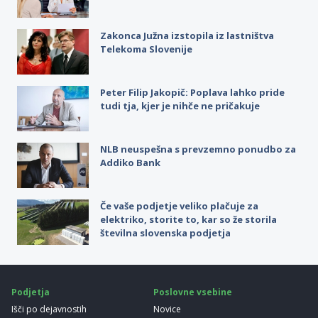
Zakonca Južna izstopila iz lastništva
Telekoma Slovenije
Peter Filip Jakopič: Poplava lahko pride
tudi tja, kjer je nihče ne pričakuje
NLB neuspešna s prevzemno ponudbo za
Addiko Bank
Če vaše podjetje veliko plačuje za
elektriko, storite to, kar so že storila
številna slovenska podjetja
Podjetja
Poslovne vsebine
Išči po dejavnostih
Novice