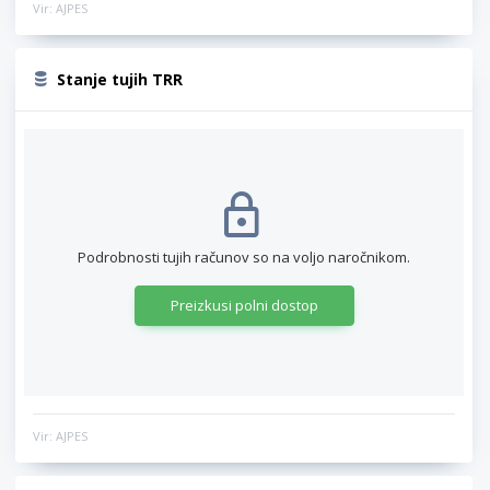
Vir: AJPES
Stanje tujih TRR
Podrobnosti tujih računov so na voljo naročnikom.
Preizkusi polni dostop
Vir: AJPES