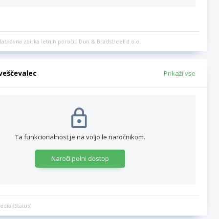
datkovna zbirka letnih poročil, Dun & Bradstreet d.o.o.
bveščevalec
Prikaži vse
Ta funkcionalnost je na voljo le naročnikom.
Naroči polni dostop
edia (Status)