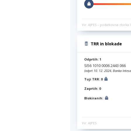
Vir: AJPES – podatkovna zbirka l
TRR in blokade
Odprtih: 1
SI56 1010 0006 2443 066
(odprt 10. 12. 2024, Banka Intesa
Tuji TRR: 0
Zaprtih: 0
Blokiranih:
Vir: AJPES