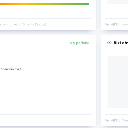
etnih poročil, TSmedia (Status)
Vir: AJPES – po
Bizi o
Vsi podatki
 Sanpaolo d.d.)
Vir: AJPES, TSm