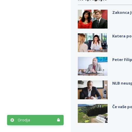
Zakonca J
Katera po
Peter Fili
NLB neus
Če vaše po
Orodja