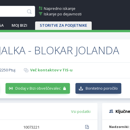
Napredno iskanje
Iskanje po dejavnosti
GA
MOJ BIZI
STORITVE ZA PODJETNIKE
JALKA - BLOKAR JOLANDA
 2250 Ptuj
Več kontaktov v TIS-u
Dodaj v Bizi obveščevalec
Bonitetno poročilo
Ključn
Vsi podatki
10073221
Nadzorniki: