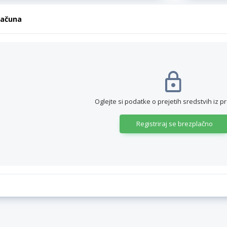
računa
Oglejte si podatke o prejetih sredstvih iz p
Registriraj se brezplačno