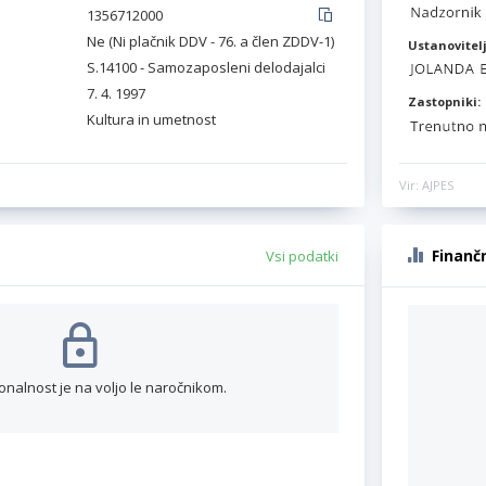
1356712000
Ne (Ni plačnik DDV - 76. a člen ZDDV-1)
Ustanovitelj
S.14100 - Samozaposleni delodajalci
7. 4. 1997
Zastopniki:
Kultura in umetnost
Vir: AJPES
Finanč
Vsi podatki
onalnost je na voljo le naročnikom.