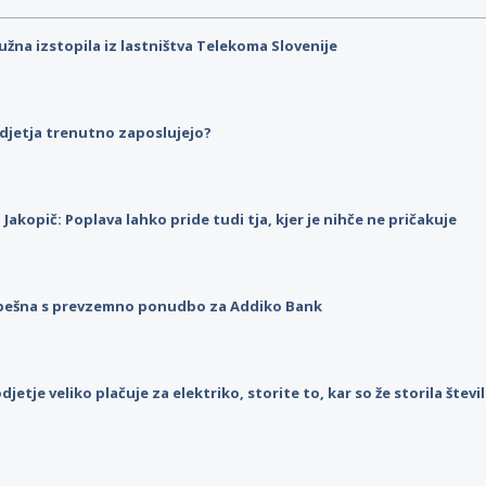
užna izstopila iz lastništva Telekoma Slovenije
djetja trenutno zaposlujejo?
p Jakopič: Poplava lahko pride tudi tja, kjer je nihče ne pričakuje
pešna s prevzemno ponudbo za Addiko Bank
djetje veliko plačuje za elektriko, storite to, kar so že storila štev