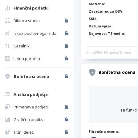
Matična:
Finančni podatki
Zavezanec za DDV:
SKIS:
Bilanca stanja
Datum vpisa:
Izkaz poslovnega izida
Dejavnost TSmedia:
Kazalniki
Vir: AJPES, TSmedia (Status)
Letna poročila
Bonitetna ocena
Bonitetna ocena
Analiza podjetja
Primerjava podjetij
Ta funkci
Grafična analiza
Finančna ocena:
Tržni delež