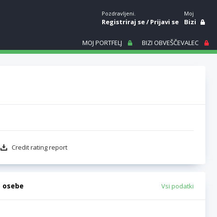
Pozdravljeni.
Moj
Registriraj se
/
Prijavi se
Bizi
MOJ PORTFELJ
BIZI OBVEŠČEVALEC
Credit rating report
e osebe
Vsi podatki