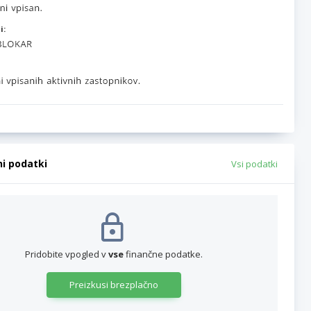
i:
ni podatki
Vsi podatki
Pridobite vpogled v
vse
finančne podatke.
Preizkusi brezplačno