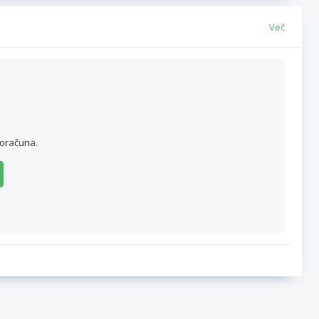
Več
roračuna.