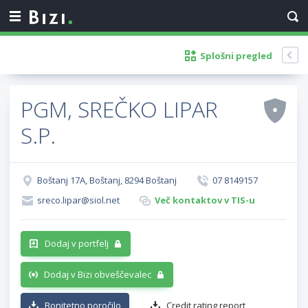
Splošni pregled
PGM, SREČKO LIPAR
S.P.
Boštanj 17A, Boštanj, 8294 Boštanj
07 8149157
sreco.lipar@siol.net
Več kontaktov v TIS-u
Dodaj v portfelj
Dodaj v Bizi obveščevalec
Bonitetno poročilo
Credit rating report