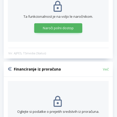
Ta funkcionalnost je na voljo le naročnikom.
Naroči polni dostop
Vir: AJPES, TSmedia (Status)
Financiranje iz proračuna
Več
Oglejte si podatke o prejetih sredstvih iz proračuna.