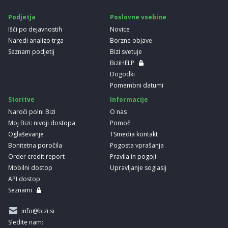
Podjetja
Poslovne vsebine
Išči po dejavnostih
Novice
Naredi analizo trga
Borzne objave
Seznam podjetij
Bizi svetuje
BiziHELP
Dogodki
Pomembni datumi
Storitve
Informacije
Naroči polni Bizi
O nas
Moj Bizi: nivoji dostopa
Pomoč
Oglaševanje
TSmedia kontakt
Bonitetna poročila
Pogosta vprašanja
Order credit report
Pravila in pogoji
Mobilni dostop
Upravljanje soglasij
API dostop
Seznami
info@bizi.si
Sledite nam: