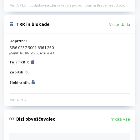
Vir: AJPES – podatkovna zbirka letnih poročil, Dun & Bradstreet d.o.o.
TRR in blokade
Vsi podatki
Odprtih: 1
SI56 0237 9001 6961 250
(odprt 10. 06. 2002, NLB d.d.)
Tuji TRR: 0
Zaprtih: 0
Blokiranih:
Vir: AJPES
Bizi obveščevalec
Prikaži vse