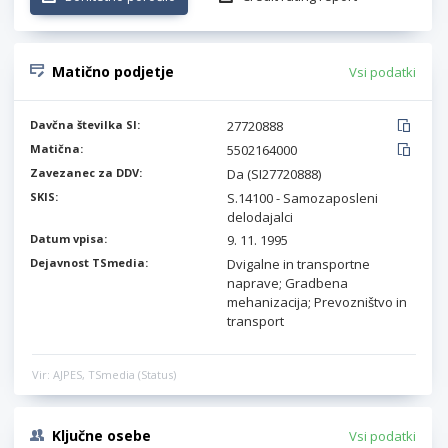
Matično podjetje
Vsi podatki
Davčna številka SI:
27720888
Matična:
5502164000
Zavezanec za DDV:
Da (SI27720888)
SKIS:
S.14100 - Samozaposleni
delodajalci
Datum vpisa:
9. 11. 1995
Dejavnost TSmedia:
Dvigalne in transportne
naprave; Gradbena
mehanizacija; Prevozništvo in
transport
Vir: AJPES, TSmedia (Status)
Ključne osebe
Vsi podatki