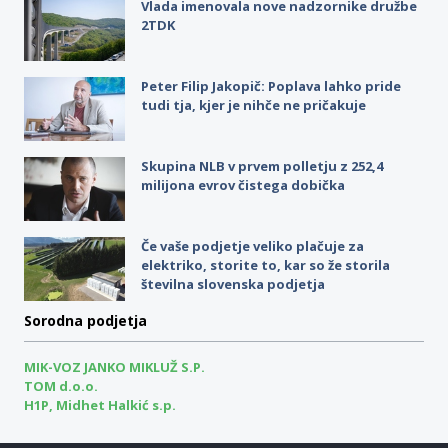
Vlada imenovala nove nadzornike družbe
2TDK
Peter Filip Jakopič: Poplava lahko pride
tudi tja, kjer je nihče ne pričakuje
Skupina NLB v prvem polletju z 252,4
milijona evrov čistega dobička
Če vaše podjetje veliko plačuje za
elektriko, storite to, kar so že storila
številna slovenska podjetja
Sorodna podjetja
MIK-VOZ JANKO MIKLUŽ S.P.
TOM d.o.o.
H1P, Midhet Halkić s.p.