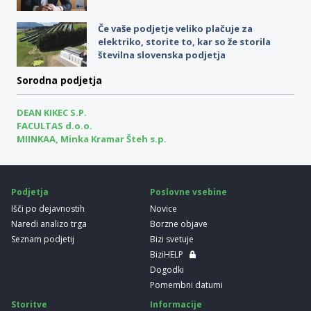
Če vaše podjetje veliko plačuje za
elektriko, storite to, kar so že storila
številna slovenska podjetja
Sorodna podjetja
DEAN KIKEC S.P.
FACULTAS d.o.o.
MIINKAA, Minka Kramar Šteh s.p.
Podjetja
Poslovne vsebine
Išči po dejavnostih
Novice
Naredi analizo trga
Borzne objave
Seznam podjetij
Bizi svetuje
BiziHELP
Dogodki
Pomembni datumi
Storitve
Informacije