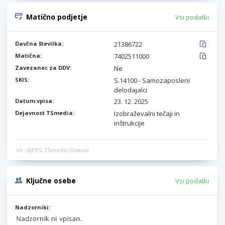
Matično podjetje
Vsi podatki
Davčna številka:
21386722
Matična:
7402511000
Zavezanec za DDV:
Ne
SKIS:
S.14100 - Samozaposleni
delodajalci
Datum vpisa:
23. 12. 2025
Dejavnost TSmedia:
Izobraževalni tečaji in
inštrukcije
Vir: AJPES, TSmedia (Status)
Ključne osebe
Vsi podatki
Nadzorniki: