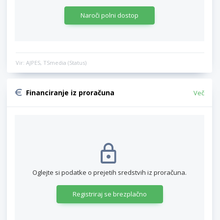
Naroči polni dostop
Vir: AJPES, TSmedia (Status)
Financiranje iz proračuna
Več
Oglejte si podatke o prejetih sredstvih iz proračuna.
Registriraj se brezplačno