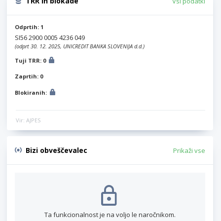
TRR in blokade
Vsi podatki
Odprtih: 1
SI56 2900 0005 4236 049
(odprt 30. 12. 2025, UNICREDIT BANKA SLOVENIJA d.d.)
Tuji TRR: 0
Zaprtih: 0
Blokiranih:
Vir: AJPES
Bizi obveščevalec
Prikaži vse
Ta funkcionalnost je na voljo le naročnikom.