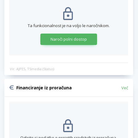
Ta funkcionalnost je na voljo le naročnikom.
Naroči polni dostop
Vir: AJPES, TSmedia (Status)
Financiranje iz proračuna
Več
Oglejte si podatke o prejetih sredstvih iz proračuna.