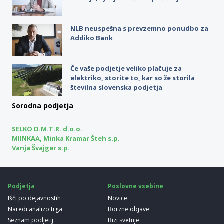
NLB neuspešna s prevzemno ponudbo za
Addiko Bank
Če vaše podjetje veliko plačuje za
elektriko, storite to, kar so že storila
številna slovenska podjetja
Sorodna podjetja
SELKO D.M.T.R. d.o.o.
MIINKAA, Minka Kramar Šteh s.p.
Vanja Švajger s.p.
Podjetja
Poslovne vsebine
Išči po dejavnostih
Novice
Naredi analizo trga
Borzne objave
Seznam podjetij
Bizi svetuje