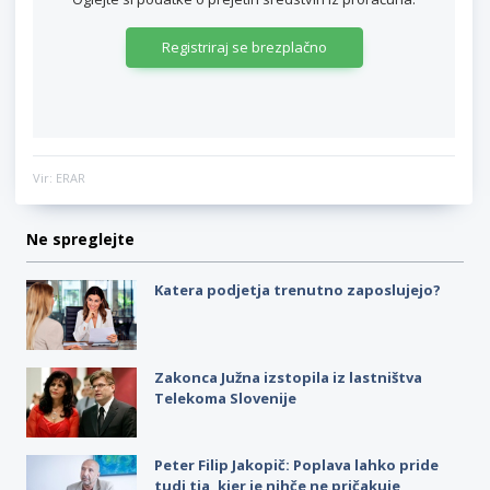
Registriraj se brezplačno
Vir: ERAR
Ne spreglejte
Katera podjetja trenutno zaposlujejo?
Zakonca Južna izstopila iz lastništva
Telekoma Slovenije
Peter Filip Jakopič: Poplava lahko pride
tudi tja, kjer je nihče ne pričakuje