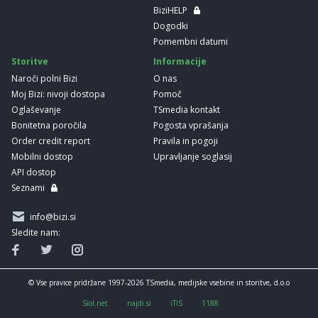
BiziHELP
Dogodki
Pomembni datumi
Storitve
Informacije
Naroči polni Bizi
O nas
Moj Bizi: nivoji dostopa
Pomoč
Oglaševanje
TSmedia kontakt
Bonitetna poročila
Pogosta vprašanja
Order credit report
Pravila in pogoji
Mobilni dostop
Upravljanje soglasij
API dostop
Seznami
info@bizi.si
Sledite nam:
© Vse pravice pridržane 1997-2026 TSmedia, medijske vsebine in storitve, d.o.o
Siol.net
najdi.si
iTIS
1188