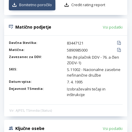
Bonitetno poročilo
Credit rating report
Matično podjetje
Vsi podatki
Davčna številka:
83447121
Matična:
5890985000
Zavezanec za DDV:
Ne (Ni plačnik DDV - 76. a člen
ZDDV-1)
SKIS:
S.11002 - Nacionalne zasebne
nefinančne družbe
Datum vpisa:
7. 4. 1995
Dejavnost TSmedia:
Izobraževalni tečaji in
inštrukcije
Vir: AJPES, TSmedia (Status)
Ključne osebe
Vsi podatki