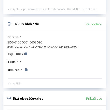
Vir: AJPES – podatkovna zbirka letnih poročil, Dun & Bradstreet d.o.o.
TRR in blokade
Vsi podatki
Odprtih: 1
SI56 6100 0001 6608 590
(odprt 30. 03. 2017, DELAVSKA HRANILNICA d.d. LJUBLJANA)
Tuji TRR: 0
Zaprtih: 4
Blokiranih:
Vir: AJPES
Bizi obveščevalec
Prikaži vse