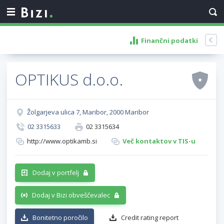
Finančni podatki
OPTIKUS d.o.o.
Žolgarjeva ulica 7, Maribor, 2000 Maribor
02 3315633
02 3315634
http://www.optikamb.si
Več kontaktov v TIS-u
Dodaj v portfelj
Dodaj v Bizi obveščevalec
Bonitetno poročilo
Credit rating report