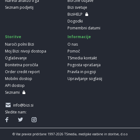
Naredi analizo trga
Borzne objave
Seznam podjetij
Bizi svetuje
BiziHELP
Dogodki
Pomembni datumi
Storitve
Informacije
Naroči polni Bizi
O nas
Moj Bizi: nivoji dostopa
Pomoč
Oglaševanje
TSmedia kontakt
Bonitetna poročila
Pogosta vprašanja
Order credit report
Pravila in pogoji
Mobilni dostop
Upravljanje soglasij
API dostop
Seznami
info@bizi.si
Sledite nam:
© Vse pravice pridržane 1997-2026 TSmedia, medijske vsebine in storitve, d.o.o