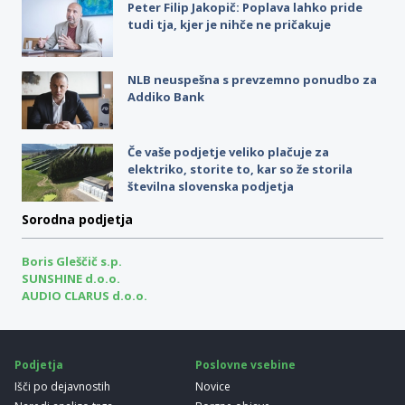
Peter Filip Jakopič: Poplava lahko pride
tudi tja, kjer je nihče ne pričakuje
NLB neuspešna s prevzemno ponudbo za
Addiko Bank
Če vaše podjetje veliko plačuje za
elektriko, storite to, kar so že storila
številna slovenska podjetja
Sorodna podjetja
Boris Gleščič s.p.
SUNSHINE d.o.o.
AUDIO CLARUS d.o.o.
Podjetja
Poslovne vsebine
Išči po dejavnostih
Novice