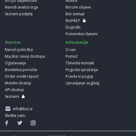
Išči po dejavnostih
Novice
Naredi analizo trga
Borzne objave
Seznam podjetij
Bizi svetuje
BiziHELP
Dogodki
Pomembni datumi
Storitve
Informacije
Naroči polni Bizi
O nas
Moj Bizi: nivoji dostopa
Pomoč
Oglaševanje
TSmedia kontakt
Bonitetna poročila
Pogosta vprašanja
Order credit report
Pravila in pogoji
Mobilni dostop
Upravljanje soglasij
API dostop
Seznami
info@bizi.si
Sledite nam: