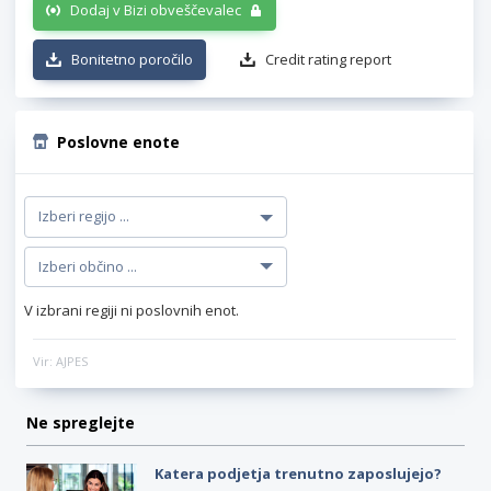
Dodaj v Bizi obveščevalec
Bonitetno poročilo
Credit rating report
Poslovne enote
V izbrani regiji ni poslovnih enot.
Vir: AJPES
Ne spreglejte
Katera podjetja trenutno zaposlujejo?