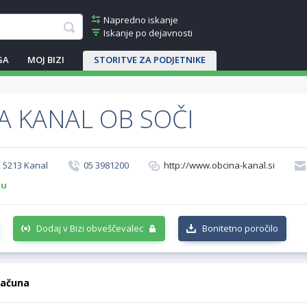
Napredno iskanje
Iskanje po dejavnosti
GA
MOJ BIZI
STORITVE ZA PODJETNIKE
A KANAL OB SOČI
, 5213 Kanal
05 3981200
http://www.obcina-kanal.si
-u
Dodaj v Bizi obveščevalec
Bonitetno poročilo
računa