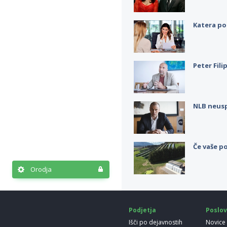
Katera po
Peter Fili
NLB neus
Če vaše po
Orodja
Podjetja
Poslov
Išči po dejavnostih
Novice