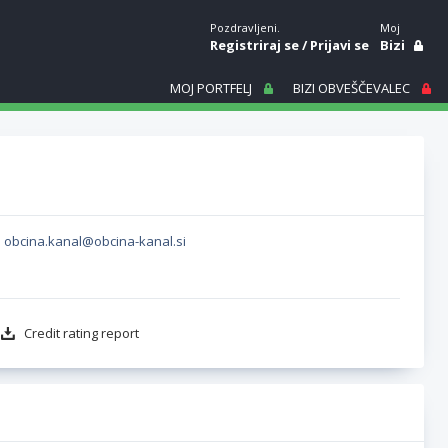
Pozdravljeni.
Moj
Registriraj se
/
Prijavi se
Bizi
MOJ PORTFELJ
BIZI OBVEŠČEVALEC
obcina.kanal@obcina-kanal.si
Credit rating report