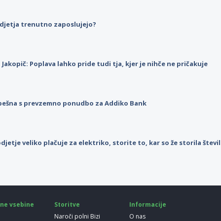
djetja trenutno zaposlujejo?
p Jakopič: Poplava lahko pride tudi tja, kjer je nihče ne pričakuje
pešna s prevzemno ponudbo za Addiko Bank
djetje veliko plačuje za elektriko, storite to, kar so že storila štev
ne vsebine
Storitve
Informacije
Naroči polni Bizi
O nas