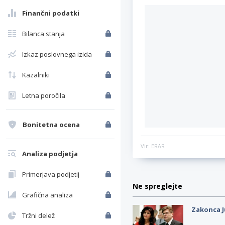
Finančni podatki
Bilanca stanja
Izkaz poslovnega izida
Kazalniki
Letna poročila
Bonitetna ocena
Vir: ERAR
Analiza podjetja
Primerjava podjetij
Ne spreglejte
Grafična analiza
Zakonca J
Tržni delež