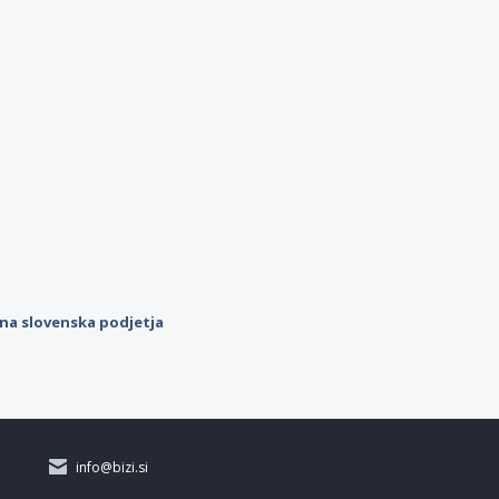
ilna slovenska podjetja
info@bizi.si