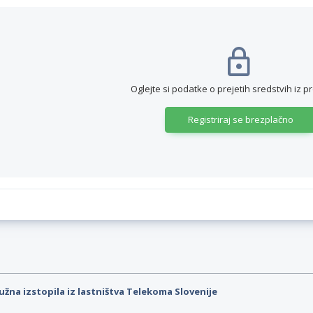
Oglejte si podatke o prejetih sredstvih iz p
Registriraj se brezplačno
užna izstopila iz lastništva Telekoma Slovenije