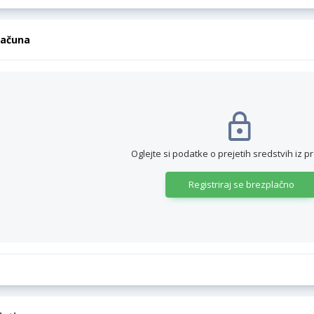
računa
Oglejte si podatke o prejetih sredstvih iz p
Registriraj se brezplačno