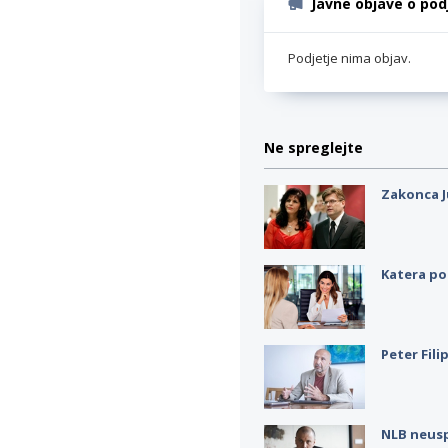
Javne objave o pod
Podjetje nima objav.
Ne spreglejte
Zakonca J
Katera po
Peter Fili
NLB neus