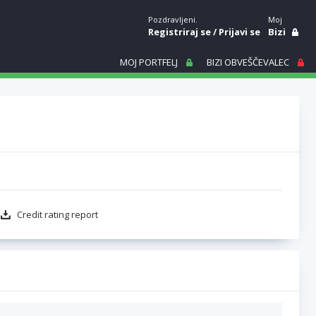
Pozdravljeni.
Moj
Registriraj se
/
Prijavi se
Bizi
MOJ PORTFELJ
BIZI OBVEŠČEVALEC
Credit rating report