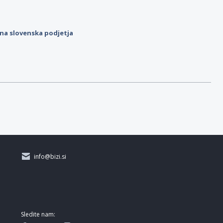
ilna slovenska podjetja
info@bizi.si
Sledite nam: