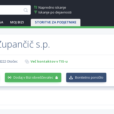
Napredno iskanje
Iskanje po dejavnosti
GA
MOJ BIZI
STORITVE ZA PODJETNIKE
Zupančič s.p.
 8222 Otočec
Več kontaktov v TIS-u
Dodaj v Bizi obveščevalec
Bonitetno poročilo