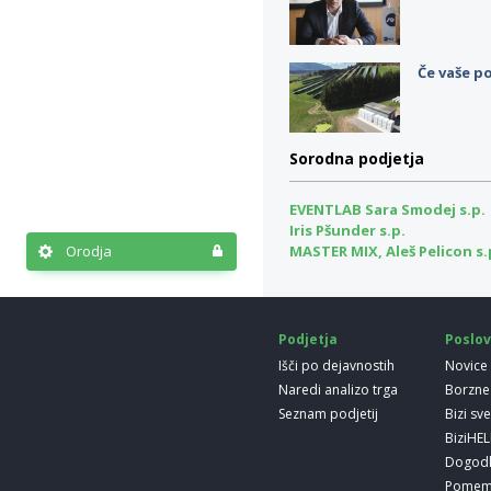
Če vaše po
Sorodna podjetja
EVENTLAB Sara Smodej s.p.
Iris Pšunder s.p.
Orodja
MASTER MIX, Aleš Pelicon s.
Podjetja
Poslov
Išči po dejavnostih
Novice
Naredi analizo trga
Borzne
Seznam podjetij
Bizi sv
BiziHE
Dogod
Pomem