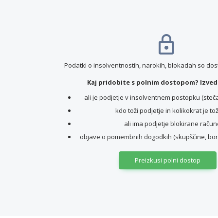
Podatki o insolventnostih, narokih, blokadah so do
Kaj pridobite s polnim dostopom? Izvede
ali je podjetje v insolventnem postopku (stečaj,
kdo toži podjetje in kolikokrat je to
ali ima podjetje blokirane račun
objave o pomembnih dogodkih (skupščine, borz
Preizkusi polni dostop