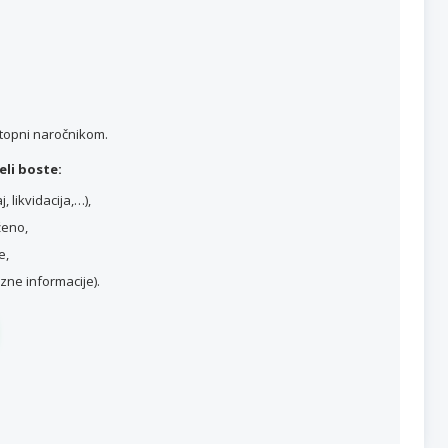
stopni naročnikom.
li boste:
 likvidacija,…),
ženo,
e,
ne informacije).