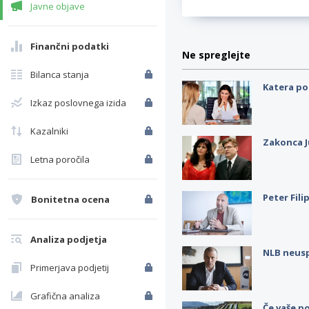
Javne objave
Finančni podatki
Ne spreglejte
Bilanca stanja
Katera po
Izkaz poslovnega izida
Kazalniki
Zakonca J
Letna poročila
Peter Fili
Bonitetna ocena
Analiza podjetja
NLB neus
Primerjava podjetij
Grafična analiza
Če vaše po