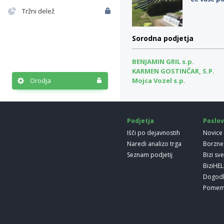
Tržni delež
Sorodna podjetja
BENJAMIN GRIL s.p.
KARMEN GOSTINČAR, S.P.
Orodja
Mojca Vozel s.p.
Podjetja
Poslov
Išči po dejavnostih
Novice
Naredi analizo trga
Borzne
Seznam podjetij
Bizi sv
BiziHE
Dogod
Pomem