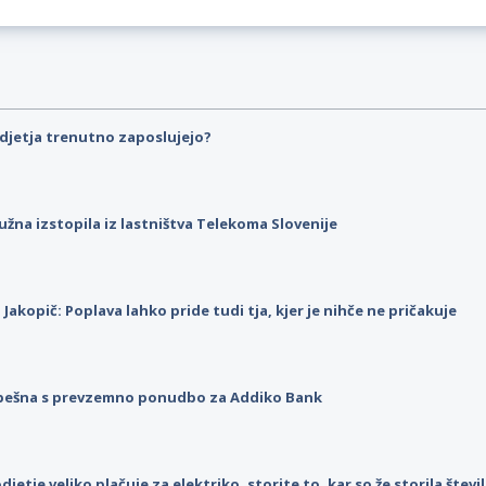
djetja trenutno zaposlujejo?
užna izstopila iz lastništva Telekoma Slovenije
p Jakopič: Poplava lahko pride tudi tja, kjer je nihče ne pričakuje
pešna s prevzemno ponudbo za Addiko Bank
djetje veliko plačuje za elektriko, storite to, kar so že storila štev