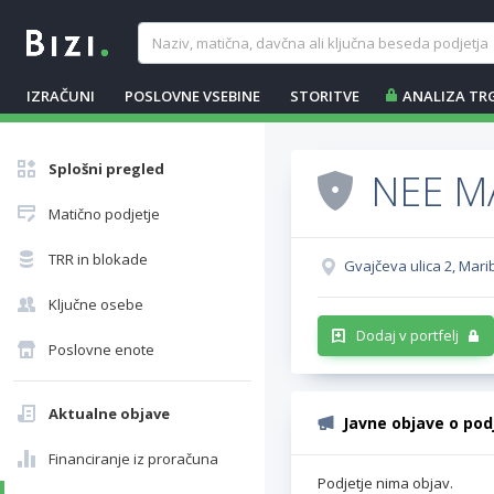
IZRAČUNI
POSLOVNE VSEBINE
STORITVE
ANALIZA TR
Splošni pregled
NEE M
Matično podjetje
TRR in blokade
Gvajčeva ulica 2, Mari
Ključne osebe
Dodaj v portfelj
Poslovne enote
Aktualne objave
Javne objave o pod
Financiranje iz proračuna
Podjetje nima objav.