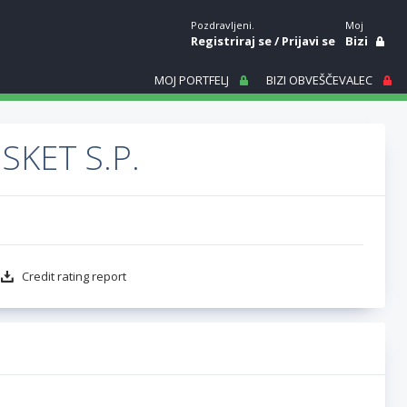
Pozdravljeni.
Moj
Registriraj se
/
Prijavi se
Bizi
MOJ PORTFELJ
BIZI OBVEŠČEVALEC
KET S.P.
Credit rating report