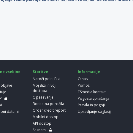
ne vsebine
Storitve
Informacije
Naroči polni Bizi
O nas
 objave
Moj Bizi: nivoji
Pomoč
dostopa
etuje
TSmedia kontakt
Oglaševanje
LP
Pogosta vprašanja
Bonitetna poročila
ki
Pravila in pogoji
Order credit report
bni datumi
Upravljanje soglasij
Mobilni dostop
API dostop
Seznami