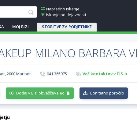
Napredno iskanje
Iskanje po dejavnosti
GA
MOJ BIZI
STORITVE ZA PODJETNIKE
AKEUP MILANO BARBARA VIS
bor, 2000 Maribor
041 365975
Več kontaktov v TIS-u
Dodaj v Bizi obveščevalec
Bonitetno poročilo
jetju