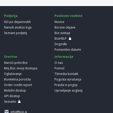
Podjetja
Poslovne vsebine
Išči po dejavnostih
Novice
Naredi analizo trga
Borzne objave
Seznam podjetij
Bizi svetuje
BiziHELP
Dogodki
Pomembni datumi
Storitve
Informacije
Naroči polni Bizi
O nas
Moj Bizi: nivoji dostopa
Pomoč
Oglaševanje
TSmedia kontakt
Bonitetna poročila
Pogosta vprašanja
Order credit report
Pravila in pogoji
Mobilni dostop
Upravljanje soglasij
API dostop
Seznami
info@bizi.si