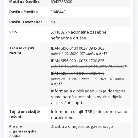
6942768000
Matična številka
36484431
Davčna številka
Ne
Davčni zavezanec
S.11002 - Nacionalne zasebne
SKIS
nefinančne družbe
IBAN SI56 0400 0027 8945 363
Transakcijski
računi
(odprt 1. 09. 2024, OTP banka d.d.)
T
*
IBAN SI56 0201 0026 1700 825
(odprt 8. 10. 2015, zaprt 24. 11. 2015, NLB d.d.)
T
*
IBAN SI56 0313 8100 0985 179
(odprt 28. 01. 2019, zaprt 1. 09. 2024, OTP banka
d.d.)
T
*
Informacija o blokadah TRR je dostopna
samo naročnikom, obiskovalci vidijo le,
ali je račun zaprt.
Informacija o tujih TRR je dostopna samo
Tuji transakcijski
računi
naročnikom.
Družba z omejeno odgovornostjo
Pravno
organizacijska
oblika