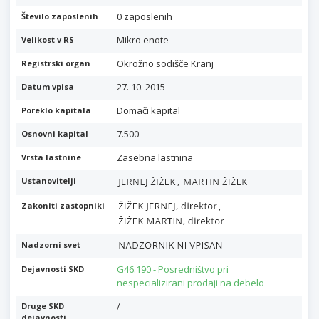
0 zaposlenih
Število zaposlenih
Mikro enote
Velikost v RS
Okrožno sodišče Kranj
Registrski organ
27. 10. 2015
Datum vpisa
Domači kapital
Poreklo kapitala
7.500
Osnovni kapital
Zasebna lastnina
Vrsta lastnine
,
Ustanovitelji
,
Zakoniti zastopniki
Nadzorni svet
G46.190 - Posredništvo pri
Dejavnosti SKD
nespecializirani prodaji na debelo
/
Druge SKD
dejavnosti