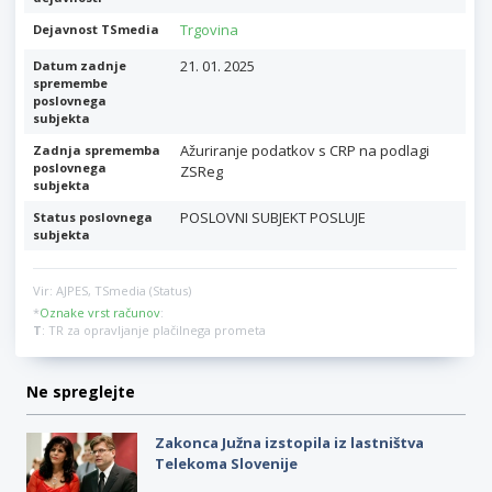
Trgovina
Dejavnost TSmedia
21. 01. 2025
Datum zadnje
spremembe
poslovnega
subjekta
Ažuriranje podatkov s CRP na podlagi
Zadnja sprememba
poslovnega
ZSReg
subjekta
POSLOVNI SUBJEKT POSLUJE
Status poslovnega
subjekta
Vir: AJPES, TSmedia (Status)
*
Oznake vrst računov
:
T
: TR za opravljanje plačilnega prometa
Ne spreglejte
Zakonca Južna izstopila iz lastništva
Telekoma Slovenije