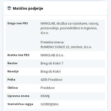
Matično podjetje
NANOLAB, družba za raziskave, razvoj,
Dolgo ime PRS
proizvodnjo, posredništvo in trgovino,
d.o.o.
Pretekla imena:
RUMENO SONCE 22, storitve, d.o.o.
NANOLAB d.o.o.
Kratko ime PRS
Breg ob Kokri 7
Naslov
Breg ob Kokri
Naselje
4205 Preddvor
Pošta
Preddvor
Občina
KRANJ
Upravna enota
GORENJSKA
Statistična regija