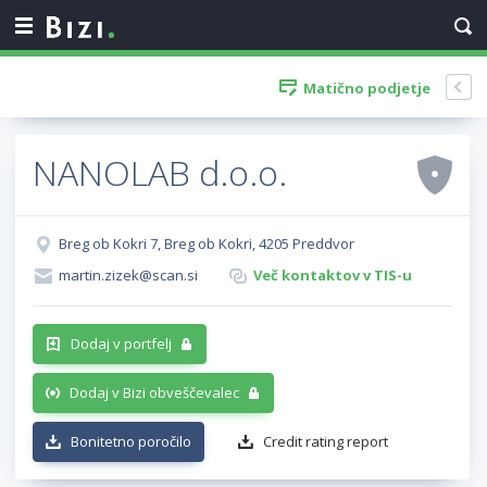
Matično podjetje
NANOLAB d.o.o.
Breg ob Kokri 7, Breg ob Kokri, 4205 Preddvor
martin.zizek@scan.si
Več kontaktov v TIS-u
Dodaj v portfelj
Dodaj v Bizi obveščevalec
Bonitetno poročilo
Credit rating report