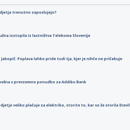
djetja trenutno zaposlujejo?
užna izstopila iz lastništva Telekoma Slovenije
p Jakopič: Poplava lahko pride tudi tja, kjer je nihče ne pričakuje
pešna s prevzemno ponudbo za Addiko Bank
djetje veliko plačuje za elektriko, storite to, kar so že storila štev