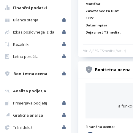
Matična:
Finančni podatki
Zavezanec za DDV:
SKIS:
Bilanca stanja
Datum vpisa:
Izkaz poslovnega izida
Dejavnost TSmedia:
Kazalniki
Vir: AJPES, TSmedia (Status)
Letna poročila
Bonitetna ocena
Bonitetna ocena
Analiza podjetja
Primerjava podjetij
Ta funkci
Grafična analiza
Finančna ocena:
Tržni delež