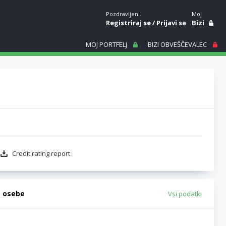
Pozdravljeni.
Moj
Registriraj se
/
Prijavi se
Bizi
MOJ PORTFELJ
BIZI OBVEŠČEVALEC
Credit rating report
e osebe
Vsi podatki