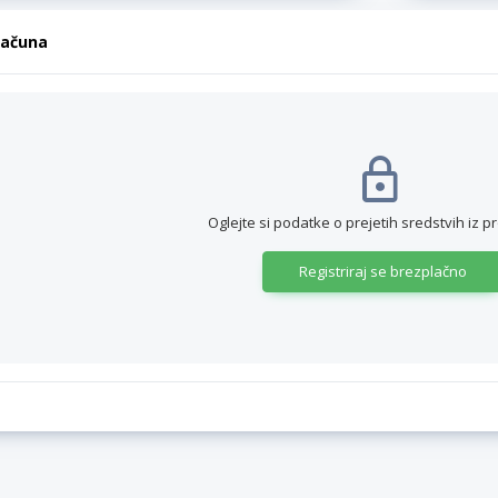
računa
Oglejte si podatke o prejetih sredstvih iz p
Registriraj se brezplačno