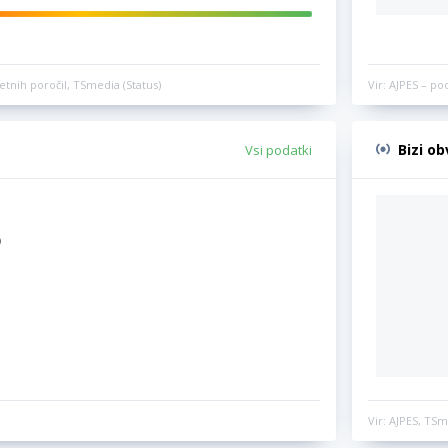
etnih poročil, TSmedia (Status)
Vir: AJPES – po
Bizi o
Vsi podatki
)
Vir: AJPES, TSm