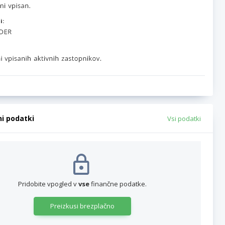
i:
ni podatki
Vsi podatki
Pridobite vpogled v
vse
finančne podatke.
Preizkusi brezplačno