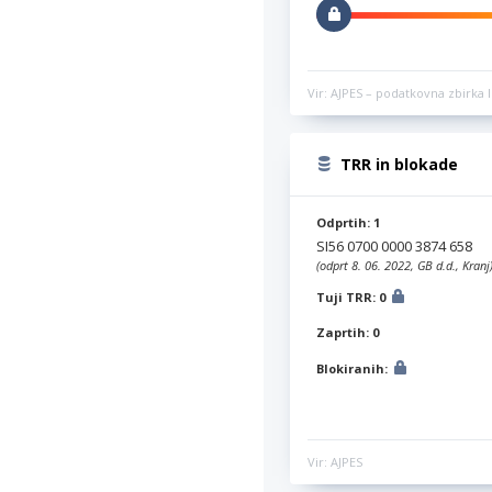
Vir: AJPES – podatkovna zbirka l
TRR in blokade
Odprtih: 1
SI56 0700 0000 3874 658
(odprt 8. 06. 2022, GB d.d., Kranj
Tuji TRR: 0
Zaprtih: 0
Blokiranih:
Vir: AJPES