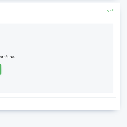
Več
roračuna.