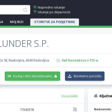
Napredno iskanje
Iskanje po dejavnosti
GA
MOJ BIZI
STORITVE ZA PODJETNIKE
LUNDER S.P.
a 1B, Radovljica, 4240 Radovljica
Več kontaktov v TIS-u
Dodaj v Bizi obveščevalec
Bonitetno poročilo
Ključn
Vsi podatki
71543376
Nadzorniki: