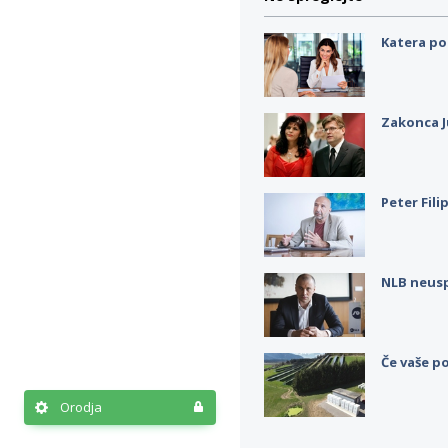
Katera po
Zakonca J
Peter Fili
NLB neus
Če vaše po
Orodja