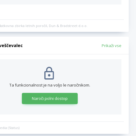
datkovna zbirka letnih poročil, Dun & Bradstreet d.o.o.
bveščevalec
Prikaži vse
Ta funkcionalnost je na voljo le naročnikom.
Naroči polni dostop
edia (Status)