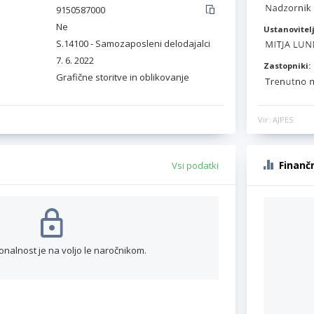
9150587000
Ne
Ustanovitelj
S.14100 - Samozaposleni delodajalci
7. 6. 2022
Zastopniki:
Grafične storitve in oblikovanje
Vir: AJPES
Finanč
Vsi podatki
onalnost je na voljo le naročnikom.