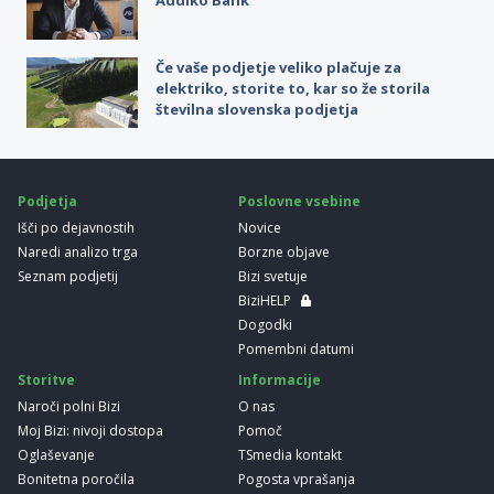
Če vaše podjetje veliko plačuje za
elektriko, storite to, kar so že storila
številna slovenska podjetja
Podjetja
Poslovne vsebine
Išči po dejavnostih
Novice
Naredi analizo trga
Borzne objave
Seznam podjetij
Bizi svetuje
BiziHELP
Dogodki
Pomembni datumi
Storitve
Informacije
Naroči polni Bizi
O nas
Moj Bizi: nivoji dostopa
Pomoč
Oglaševanje
TSmedia kontakt
Bonitetna poročila
Pogosta vprašanja