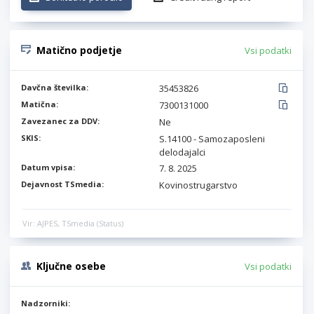
Matično podjetje
Vsi podatki
Davčna številka:
35453826
Matična:
7300131000
Zavezanec za DDV:
Ne
SKIS:
S.14100 - Samozaposleni
delodajalci
Datum vpisa:
7. 8. 2025
Dejavnost TSmedia:
Kovinostrugarstvo
Vir: AJPES, TSmedia (Status)
Ključne osebe
Vsi podatki
Nadzorniki: