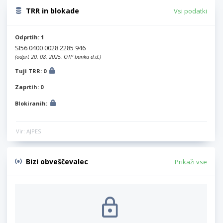
TRR in blokade
Vsi podatki
Odprtih: 1
SI56 0400 0028 2285 946
(odprt 20. 08. 2025, OTP banka d.d.)
Tuji TRR: 0
Zaprtih: 0
Blokiranih:
Vir: AJPES
Bizi obveščevalec
Prikaži vse