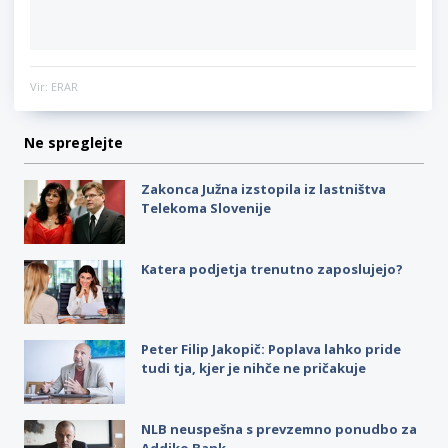
Vir: ERAR
Ne spreglejte
Zakonca Južna izstopila iz lastništva
Telekoma Slovenije
Katera podjetja trenutno zaposlujejo?
Peter Filip Jakopič: Poplava lahko pride
tudi tja, kjer je nihče ne pričakuje
NLB neuspešna s prevzemno ponudbo za
Addiko Bank