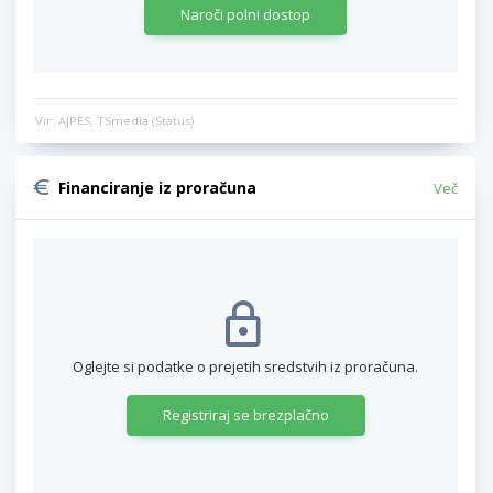
Naroči polni dostop
Vir: AJPES, TSmedia (Status)
Financiranje iz proračuna
Več
Oglejte si podatke o prejetih sredstvih iz proračuna.
Registriraj se brezplačno