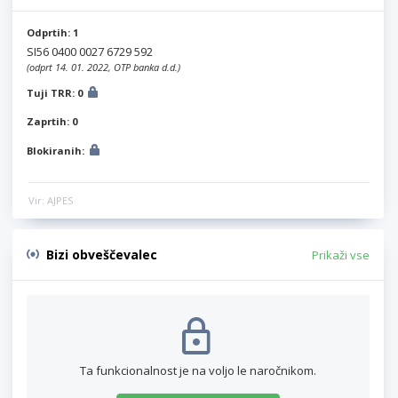
Odprtih: 1
SI56 0400 0027 6729 592
(odprt 14. 01. 2022, OTP banka d.d.)
Tuji TRR: 0
Zaprtih: 0
Blokiranih:
Vir: AJPES
Bizi obveščevalec
Prikaži vse
Ta funkcionalnost je na voljo le naročnikom.