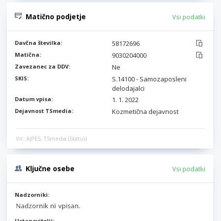
Matično podjetje
Vsi podatki
Davčna številka:
58172696
Matična:
9030204000
Zavezanec za DDV:
Ne
SKIS:
S.14100 - Samozaposleni
delodajalci
Datum vpisa:
1. 1. 2022
Dejavnost TSmedia:
Kozmetična dejavnost
Vir: AJPES, TSmedia (Status)
Ključne osebe
Vsi podatki
Nadzorniki:
Ustanovitelji: