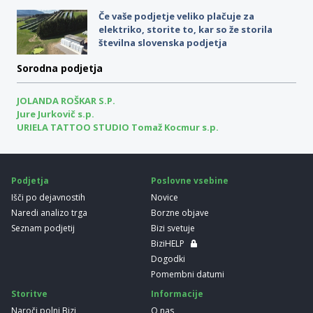
Če vaše podjetje veliko plačuje za
elektriko, storite to, kar so že storila
številna slovenska podjetja
Sorodna podjetja
JOLANDA ROŠKAR S.P.
Jure Jurkovič s.p.
URIELA TATTOO STUDIO Tomaž Kocmur s.p.
Podjetja
Poslovne vsebine
Išči po dejavnostih
Novice
Naredi analizo trga
Borzne objave
Seznam podjetij
Bizi svetuje
BiziHELP
Dogodki
Pomembni datumi
Storitve
Informacije
Naroči polni Bizi
O nas