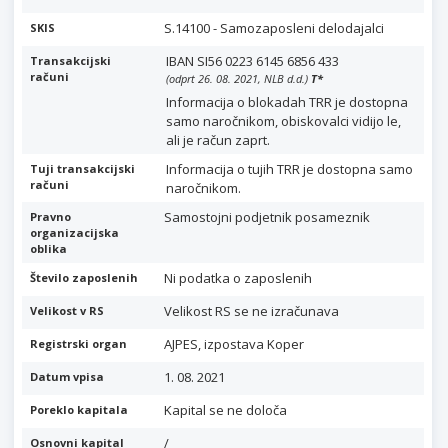
S.14100 - Samozaposleni delodajalci
SKIS
IBAN SI56 0223 6145 6856 433
Transakcijski
računi
(odprt 26. 08. 2021, NLB d.d.)
T
*
Informacija o blokadah TRR je dostopna
samo naročnikom, obiskovalci vidijo le,
ali je račun zaprt.
Informacija o tujih TRR je dostopna samo
Tuji transakcijski
računi
naročnikom.
Samostojni podjetnik posameznik
Pravno
organizacijska
oblika
Ni podatka o zaposlenih
Število zaposlenih
Velikost RS se ne izračunava
Velikost v RS
AJPES, izpostava Koper
Registrski organ
1. 08. 2021
Datum vpisa
Kapital se ne določa
Poreklo kapitala
/
Osnovni kapital