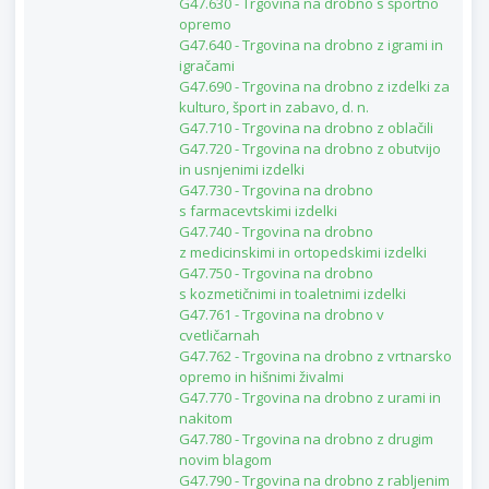
G47.630 - Trgovina na drobno s športno
opremo
G47.640 - Trgovina na drobno z igrami in
igračami
G47.690 - Trgovina na drobno z izdelki za
kulturo, šport in zabavo, d. n.
G47.710 - Trgovina na drobno z oblačili
G47.720 - Trgovina na drobno z obutvijo
in usnjenimi izdelki
G47.730 - Trgovina na drobno
s farmacevtskimi izdelki
G47.740 - Trgovina na drobno
z medicinskimi in ortopedskimi izdelki
G47.750 - Trgovina na drobno
s kozmetičnimi in toaletnimi izdelki
G47.761 - Trgovina na drobno v
cvetličarnah
G47.762 - Trgovina na drobno z vrtnarsko
opremo in hišnimi živalmi
G47.770 - Trgovina na drobno z urami in
nakitom
G47.780 - Trgovina na drobno z drugim
novim blagom
G47.790 - Trgovina na drobno z rabljenim