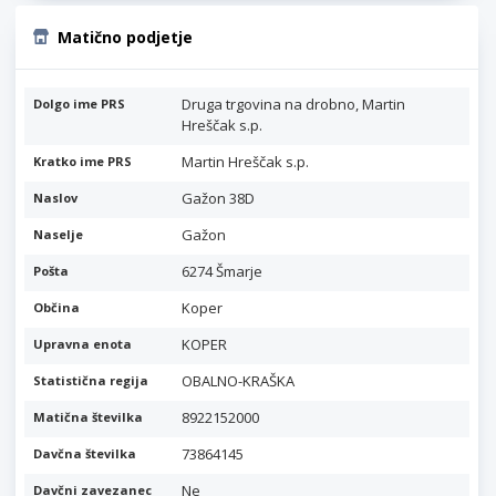
Matično podjetje
Druga trgovina na drobno, Martin
Dolgo ime PRS
Hreščak s.p.
Martin Hreščak s.p.
Kratko ime PRS
Gažon 38D
Naslov
Gažon
Naselje
6274 Šmarje
Pošta
Koper
Občina
KOPER
Upravna enota
OBALNO-KRAŠKA
Statistična regija
8922152000
Matična številka
73864145
Davčna številka
Ne
Davčni zavezanec