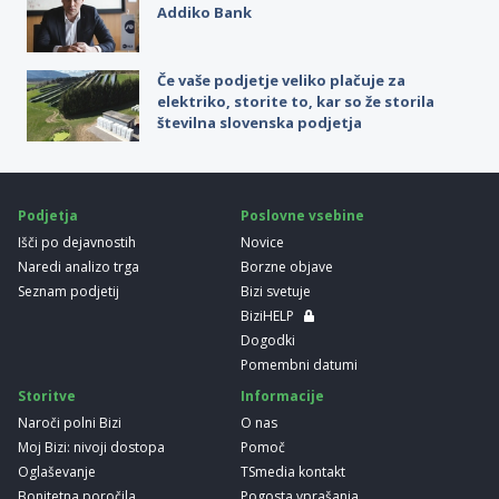
Addiko Bank
Če vaše podjetje veliko plačuje za
elektriko, storite to, kar so že storila
številna slovenska podjetja
Podjetja
Poslovne vsebine
Išči po dejavnostih
Novice
Naredi analizo trga
Borzne objave
Seznam podjetij
Bizi svetuje
BiziHELP
Dogodki
Pomembni datumi
Storitve
Informacije
Naroči polni Bizi
O nas
Moj Bizi: nivoji dostopa
Pomoč
Oglaševanje
TSmedia kontakt
Bonitetna poročila
Pogosta vprašanja