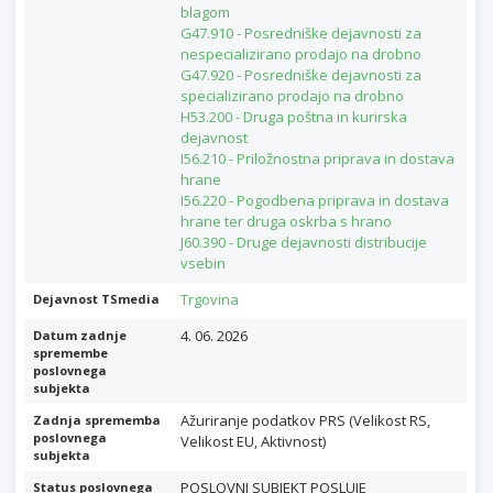
blagom
G47.910 - Posredniške dejavnosti za
nespecializirano prodajo na drobno
G47.920 - Posredniške dejavnosti za
specializirano prodajo na drobno
H53.200 - Druga poštna in kurirska
dejavnost
I56.210 - Priložnostna priprava in dostava
hrane
I56.220 - Pogodbena priprava in dostava
hrane ter druga oskrba s hrano
J60.390 - Druge dejavnosti distribucije
vsebin
Trgovina
Dejavnost TSmedia
4. 06. 2026
Datum zadnje
spremembe
poslovnega
subjekta
Ažuriranje podatkov PRS (Velikost RS,
Zadnja sprememba
poslovnega
Velikost EU, Aktivnost)
subjekta
POSLOVNI SUBJEKT POSLUJE
Status poslovnega