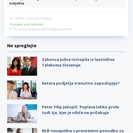
subjekta
Vir: AJPES, TSmedia (Status)
*
Oznake vrst računov
:
T
: TR za opravljanje plačilnega prometa
Ne spreglejte
Zakonca Južna izstopila iz lastništva
Telekoma Slovenije
Katera podjetja trenutno zaposlujejo?
Peter Filip Jakopič: Poplava lahko pride
tudi tja, kjer je nihče ne pričakuje
NLB neuspešna s prevzemno ponudbo za