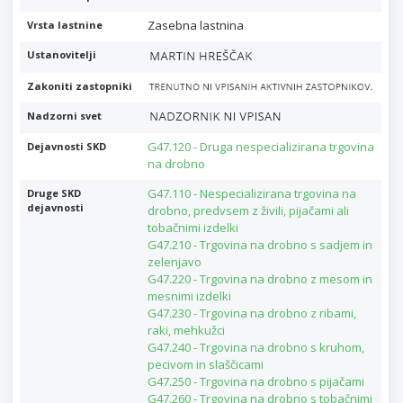
Zasebna lastnina
Vrsta lastnine
Ustanovitelji
Zakoniti zastopniki
Nadzorni svet
G47.120 - Druga nespecializirana trgovina
Dejavnosti SKD
na drobno
G47.110 - Nespecializirana trgovina na
Druge SKD
dejavnosti
drobno, predvsem z živili, pijačami ali
tobačnimi izdelki
G47.210 - Trgovina na drobno s sadjem in
zelenjavo
G47.220 - Trgovina na drobno z mesom in
mesnimi izdelki
G47.230 - Trgovina na drobno z ribami,
raki, mehkužci
G47.240 - Trgovina na drobno s kruhom,
pecivom in slaščicami
G47.250 - Trgovina na drobno s pijačami
G47.260 - Trgovina na drobno s tobačnimi