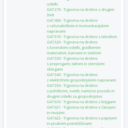
izdelki
G47.270 - Trgovina na drobno z drugimi
živili
G47.400 - Trgovina na drobno
z računalniškimi in komunikacijskimi
napravami
G47.510 - Trgovina na drobno s tekstilom
G47.520 - Trgovina na drobno
s kovinskimi izdelki, gradbenim
materialom, barvami in steklom
G47.530 - Trgovina na drobno
s preprogami, talnimi in stenskimi
oblogami
G47.540 - Trgovina na drobno
z električnimi gospodinjskimi napravami
G47.550 - Trgovina na drobno
s pohištvom, svetili, namizno posodo in
drugimi izdelki za gospodinjstvo
G47.610 - Trgovina na drobno s knjigami
G47.621 - Trgovina na drobno s časopisi
in revijami
G47.622 - Trgovina na drobno s papirjem
in pisalnimi potrebščinami