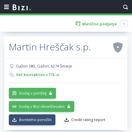
Matično podjetje
Martin Hreščak s.p.
Gažon 38D, Gažon, 6274 Šmarje
Več kontaktov v TIS-u
Dodaj v portfelj
Dodaj v Bizi obveščevalec
Bonitetno poročilo
Credit rating report