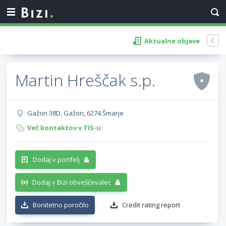
Aktualne objave
Martin Hreščak s.p.
Gažon 38D, Gažon, 6274 Šmarje
Več kontaktov v TIS-u
Dodaj v portfelj
Dodaj v Bizi obveščevalec
Bonitetno poročilo
Credit rating report