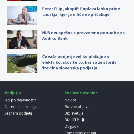
Peter Filip Jakopič: Poplava lahko pride
tudi tja, kjer je nihče ne pričakuje
NLB neuspešna s prevzemno ponudbo za
Addiko Bank
Če vaše podjetje veliko plačuje za
elektriko, storite to, kar so že storila
številna slovenska podjetja
Podjetja
Poslovne vsebine
Išči po dejavnostih
Novice
Naredi analizo trga
Borzne objave
Seznam podjetij
Bizi svetuje
BiziHELP
Dogodki
Pomembni datumi