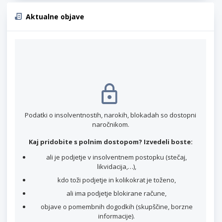
Aktualne objave
Podatki o insolventnostih, narokih, blokadah so dostopni
naročnikom.
Kaj pridobite s polnim dostopom? Izvedeli boste:
ali je podjetje v insolventnem postopku (stečaj,
likvidacija,…),
kdo toži podjetje in kolikokrat je toženo,
ali ima podjetje blokirane račune,
objave o pomembnih dogodkih (skupščine, borzne
informacije).