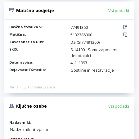
Matično podjetje
Vsi podatki
Davčna številka SI:
77491360
Matična:
5132386000
Zavezanec za DDV:
Da (SI77491360)
SKIS:
S.14100 - Samozaposleni
delodajalci
Datum vpisa:
4. 1. 1993
Dejavnost TSmedia:
Gostilne in restavracije
Vir: AJPES, TSmedia (Status)
Ključne osebe
Vsi podatki
Nadzorniki:
Ustanovitelji: