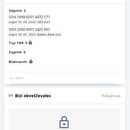
Odprtih: 2
SI56 1949 6501 4472 571
(odprt 30. 04. 2020, DBS d.d.)
SI56 3300 0001 2425 691
(odprt 19. 05. 2023, Addiko Bank d.d.)
Tuji TRR: 0
Zaprtih: 0
Blokiranih:
Vir: AJPES
Bizi obveščevalec
Prikaži vse