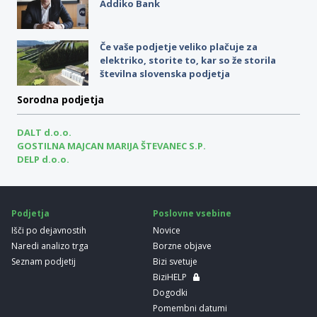
Addiko Bank
Če vaše podjetje veliko plačuje za
elektriko, storite to, kar so že storila
številna slovenska podjetja
Sorodna podjetja
DALT d.o.o.
GOSTILNA MAJCAN MARIJA ŠTEVANEC S.P.
DELP d.o.o.
Podjetja
Poslovne vsebine
Išči po dejavnostih
Novice
Naredi analizo trga
Borzne objave
Seznam podjetij
Bizi svetuje
BiziHELP
Dogodki
Pomembni datumi