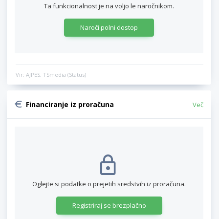
Ta funkcionalnost je na voljo le naročnikom.
Naroči polni dostop
Vir: AJPES, TSmedia (Status)
Financiranje iz proračuna
Več
Oglejte si podatke o prejetih sredstvih iz proračuna.
Registriraj se brezplačno