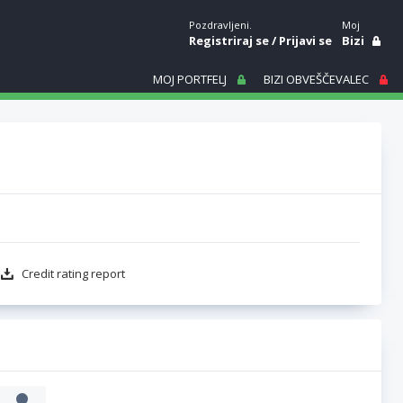
Pozdravljeni.
Moj
Registriraj se
/
Prijavi se
Bizi
MOJ PORTFELJ
BIZI OBVEŠČEVALEC
Credit rating report