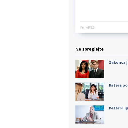
Vir: AJPES
Ne spreglejte
Zakonca J
Katera po
Peter Fili