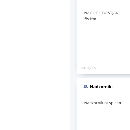
direktor
Vir: AJPES
Nadzorniki