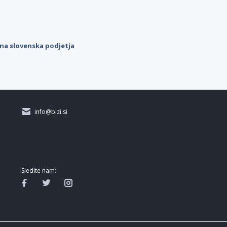
ilna slovenska podjetja
info@bizi.si
Sledite nam: