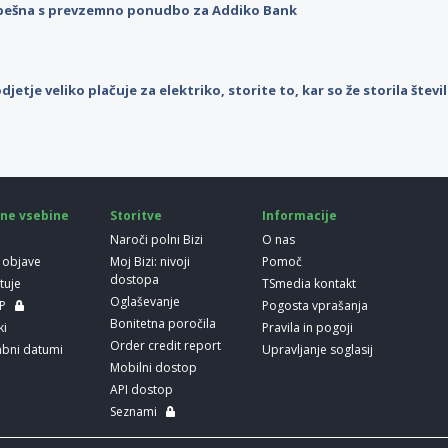
pešna s prevzemno ponudbo za Addiko Bank
djetje veliko plačuje za elektriko, storite to, kar so že storila štev
ne vsebine
Storitve
Informacije
Naroči polni Bizi
O nas
 objave
Moj Bizi: nivoji
Pomoč
dostopa
etuje
TSmedia kontakt
Oglaševanje
LP
Pogosta vprašanja
Bonitetna poročila
ki
Pravila in pogoji
Order credit report
bni datumi
Upravljanje soglasij
Mobilni dostop
API dostop
Seznami