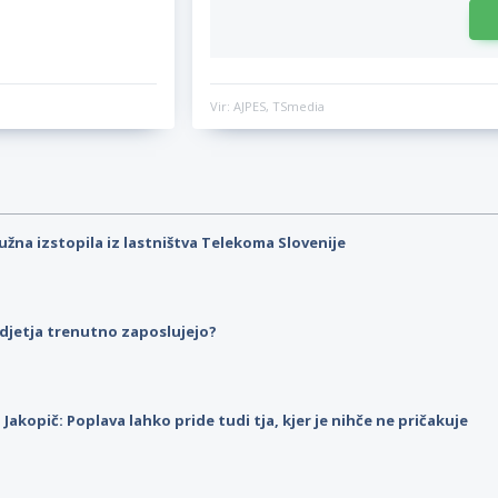
Vir: AJPES, TSmedia
užna izstopila iz lastništva Telekoma Slovenije
djetja trenutno zaposlujejo?
p Jakopič: Poplava lahko pride tudi tja, kjer je nihče ne pričakuje