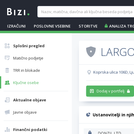
IZRAČUNI
POSLOVNE VSEBINE
STORITVE
ANALIZA TR
Splošni pregled
LARGO 
Matično podjetje
TRR in blokade
Koprska ulica 106D, Lj
Ključne osebe
Dodaj v portfelj
Aktualne objave
Javne objave
Ustanovitelji in nji
Finančni podatki