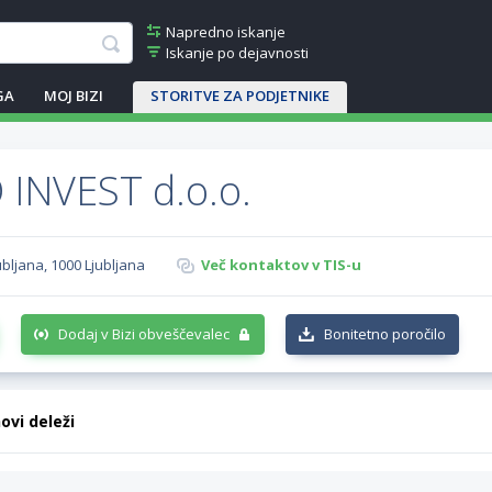
Napredno iskanje
Iskanje po dejavnosti
GA
MOJ BIZI
STORITVE ZA PODJETNIKE
INVEST d.o.o.
ubljana, 1000 Ljubljana
Več kontaktov v TIS-u
Dodaj v Bizi obveščevalec
Bonitetno poročilo
hovi deleži