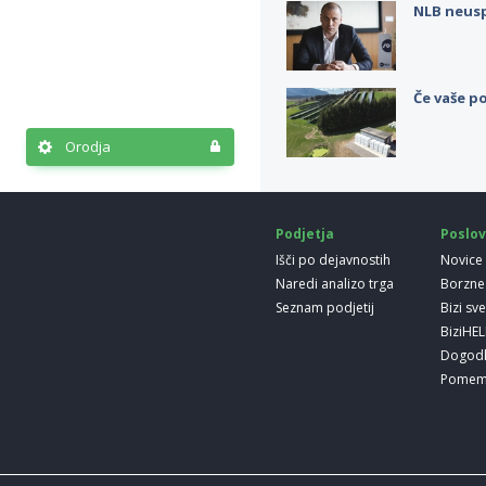
NLB neus
Če vaše po
Orodja
Podjetja
Poslov
Išči po dejavnostih
Novice
Naredi analizo trga
Borzne
Seznam podjetij
Bizi sv
BiziHE
Dogod
Pomem