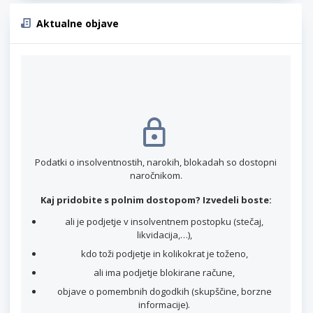
Aktualne objave
Podatki o insolventnostih, narokih, blokadah so dostopni
naročnikom.
Kaj pridobite s polnim dostopom? Izvedeli boste:
ali je podjetje v insolventnem postopku (stečaj,
likvidacija,…),
kdo toži podjetje in kolikokrat je toženo,
ali ima podjetje blokirane račune,
objave o pomembnih dogodkih (skupščine, borzne
informacije).