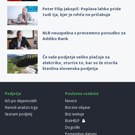
Peter Filip Jakopič: Poplava lahko pride
tudi tja, kjer je nihče ne pričakuje
NLB neuspešna s prevzemno ponudbo za
Addiko Bank
Če vaše podjetje veliko plačuje za
elektriko, storite to, kar so že storila
številna slovenska podjetja
Podjetja
Poslovne vsebine
Išči po dejavnostih
Novice
Naredi analizo trga
Borzne objave
Seznam podjetij
Bizi svetuje
BiziHELP
Dogodki
Pomembni datumi