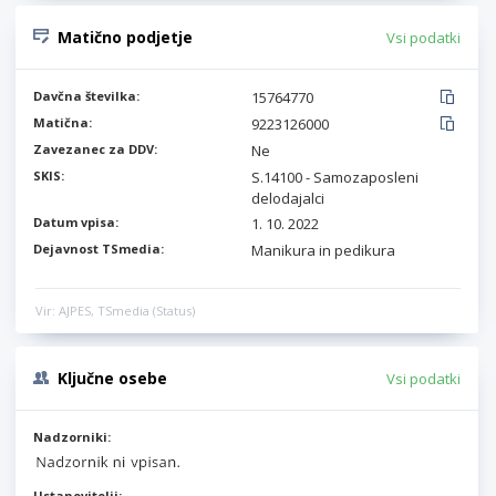
Matično podjetje
Vsi podatki
Davčna številka:
15764770
Matična:
9223126000
Zavezanec za DDV:
Ne
SKIS:
S.14100 - Samozaposleni
delodajalci
Datum vpisa:
1. 10. 2022
Dejavnost TSmedia:
Manikura in pedikura
Vir: AJPES, TSmedia (Status)
Ključne osebe
Vsi podatki
Nadzorniki:
Ustanovitelji: