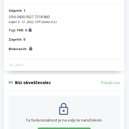
Odprtih: 1
SI56 0400 0027 7218 860
(odprt 6. 12. 2022, OTP banka d.d.)
Tuji TRR: 0
Zaprtih: 0
Blokiranih:
Vir: AJPES
Bizi obveščevalec
Prikaži vse
Ta funkcionalnost je na voljo le naročnikom.