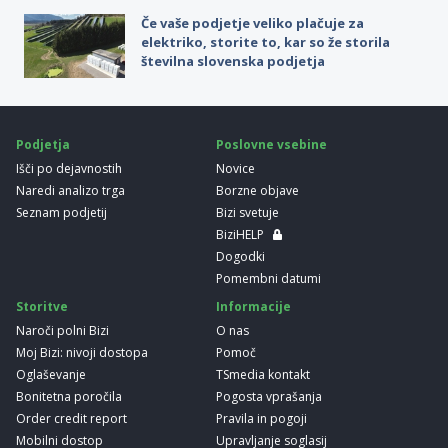
Če vaše podjetje veliko plačuje za
elektriko, storite to, kar so že storila
številna slovenska podjetja
Podjetja
Poslovne vsebine
Išči po dejavnostih
Novice
Naredi analizo trga
Borzne objave
Seznam podjetij
Bizi svetuje
BiziHELP
Dogodki
Pomembni datumi
Storitve
Informacije
Naroči polni Bizi
O nas
Moj Bizi: nivoji dostopa
Pomoč
Oglaševanje
TSmedia kontakt
Bonitetna poročila
Pogosta vprašanja
Order credit report
Pravila in pogoji
Mobilni dostop
Upravljanje soglasij