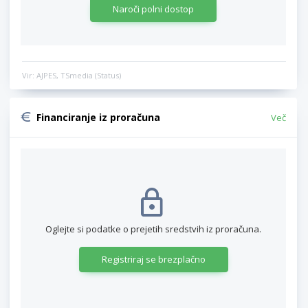
Naroči polni dostop
Vir: AJPES, TSmedia (Status)
Financiranje iz proračuna
Več
Oglejte si podatke o prejetih sredstvih iz proračuna.
Registriraj se brezplačno