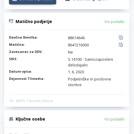
Matično podjetje
Vsi podatki
Davčna številka:
88614646
Matična:
8647216000
Zavezanec za DDV:
Ne
SKIS:
S.14100 - Samozaposleni
delodajalci
Datum vpisa:
1. 6. 2020
Dejavnost TSmedia:
Podjetniške in poslovne
storitve
Vir: AJPES, TSmedia (Status)
Ključne osebe
Vsi podatki