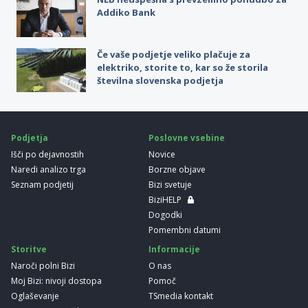
Addiko Bank
Če vaše podjetje veliko plačuje za
elektriko, storite to, kar so že storila
številna slovenska podjetja
Podjetja
Poslovne vsebine
Išči po dejavnostih
Novice
Naredi analizo trga
Borzne objave
Seznam podjetij
Bizi svetuje
BiziHELP
Dogodki
Pomembni datumi
Storitve
Informacije
Naroči polni Bizi
O nas
Moj Bizi: nivoji dostopa
Pomoč
Oglaševanje
TSmedia kontakt