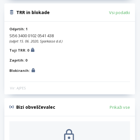
TRR in blokade
Vsi podatki
Odprtih: 1
SI56 3400 0102 0541 438
(odprt 15. 06. 2020, Sparkasse d.d.)
Tuji TRR: 0
Zaprtih: 0
Blokiranih:
Vir: AJPES
Bizi obveščevalec
Prikaži vse