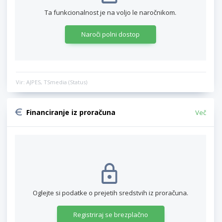
Ta funkcionalnost je na voljo le naročnikom.
Naroči polni dostop
Vir: AJPES, TSmedia (Status)
Financiranje iz proračuna
Več
Oglejte si podatke o prejetih sredstvih iz proračuna.
Registriraj se brezplačno