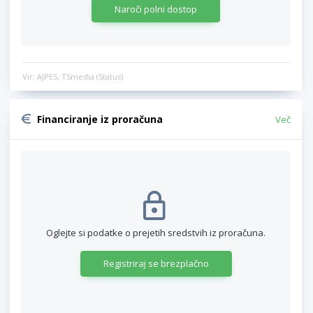
Naroči polni dostop
Vir: AJPES, TSmedia (Status)
Financiranje iz proračuna
Več
Oglejte si podatke o prejetih sredstvih iz proračuna.
Registriraj se brezplačno