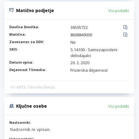
Matično podjetje
Vsi podatki
Davčna številka:
36505722
Matična:
8608849000
Zavezanec za DDV:
Ne
SKIS:
S.14100 - Samozaposleni
delodajalci
Datum vpisa:
20. 2. 2020
Dejavnost TSmedia:
Frizerska dejavnost
Vir: AJPES, TSmedia (Status)
Ključne osebe
Vsi podatki
Nadzorniki:
Ustanovitelji: