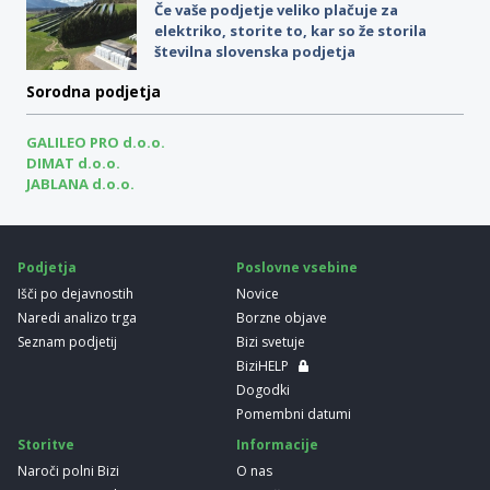
Če vaše podjetje veliko plačuje za
elektriko, storite to, kar so že storila
številna slovenska podjetja
Sorodna podjetja
GALILEO PRO d.o.o.
DIMAT d.o.o.
JABLANA d.o.o.
Podjetja
Poslovne vsebine
Išči po dejavnostih
Novice
Naredi analizo trga
Borzne objave
Seznam podjetij
Bizi svetuje
BiziHELP
Dogodki
Pomembni datumi
Storitve
Informacije
Naroči polni Bizi
O nas