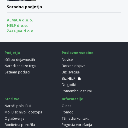
Sorodna podjetja
ALMAJA d.o.o.
HELP d.o.o.
ŽALUJKA d.o.o.
Podjetja
Poslovne vsebine
Išči po dejavnostih
Novice
Naredi analizo trga
Borzne objave
Seznam podjetij
Bizi svetuje
BiziHELP
Dogodki
Pomembni datumi
Storitve
Informacije
Naroči polni Bizi
O nas
Moj Bizi: nivoji dostopa
Pomoč
Oglaševanje
TSmedia kontakt
Bonitetna poročila
Pogosta vprašanja