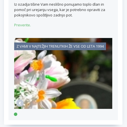
Iz ozadja tišine Vam neslišno ponujamo toplo dlan in
pomoč pri urejanju vsega, kar je potrebno opraviti za
pokojnikovo spoštljivo zadnjo pot.
Preverite.
Z VAMI V NAJTEŽJIH TRENUTKIH ŽE VSE OD LETA 1994