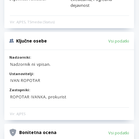
dejavnost
Vir: AJPES, TSmedia (Status)
Ključne osebe
Vsi podatki
Nadzorniki:
Ustanovitelji:
Zastopniki:
Vir: AJPES
Bonitetna ocena
Vsi podatki