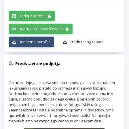
Dodaj v portfelj
Dodaj v Bizi obveščevalec
Bonitetno poročilo
Credit rating report
Predstavitev podjetja
Ob uri zadnjega slovesa smo na razpolago s svojim znanjem,
izkušnjami in vso pieteto do umrlega in njegovih bližnjih.
Nudimo kompletne pogrebne storitve ter prevoze doma in v
tujini, z lastno ponudbo žalnega cvetja, pogrebnih govorov,
petja, raznih glasbenih izvajalcev, fotografskih uslug,
kamnoseštva ter ostale pogrebne opreme in dodatkov. Smo
upravljalci in vzdrževalci - urejevalci pokopališč. V najtežjih
trenutkih smo na razpolago vedno in ob vsakem času.