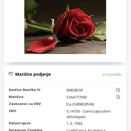
Matično podjetje
Vsi podatki
Davčna številka SI:
89838599
Matična:
5364777000
Zavezanec za DDV:
Da (SI89838599)
SKIS:
S.14100 - Samozaposleni
delodajalci
Datum vpisa:
1. 6. 1994
Dejavnost TSmedia:
Cvetličarna; Pogrebna