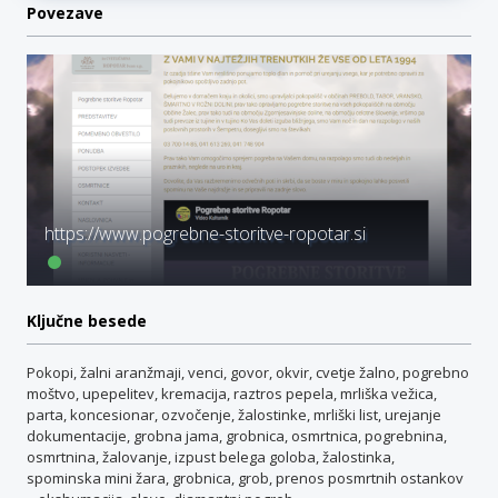
Povezave
https://www.pogrebne-storitve-ropotar.si
Ključne besede
Pokopi, žalni aranžmaji, venci, govor, okvir, cvetje žalno, pogrebno
moštvo, upepelitev, kremacija, raztros pepela, mrliška vežica,
parta, koncesionar, ozvočenje, žalostinke, mrliški list, urejanje
dokumentacije, grobna jama, grobnica, osmrtnica, pogrebnina,
osmrtnina, žalovanje, izpust belega goloba, žalostinka,
spominska mini žara, grobnica, grob, prenos posmrtnih ostankov