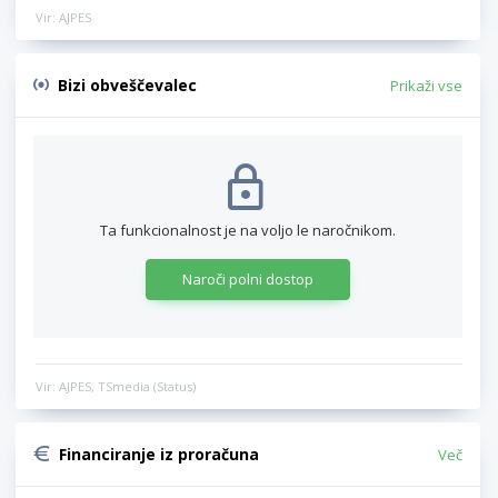
Vir: AJPES
Bizi obveščevalec
Prikaži vse
Ta funkcionalnost je na voljo le naročnikom.
Naroči polni dostop
Vir: AJPES, TSmedia (Status)
Financiranje iz proračuna
Več