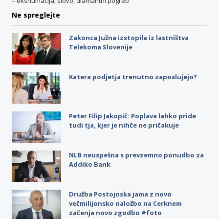
– ekshumacija, slovo, diamantni pogreb
Ne spreglejte
Zakonca Južna izstopila iz lastništva
Telekoma Slovenije
Katera podjetja trenutno zaposlujejo?
Peter Filip Jakopič: Poplava lahko pride
tudi tja, kjer je nihče ne pričakuje
NLB neuspešna s prevzemno ponudbo za
Addiko Bank
Družba Postojnska jama z novo
večmilijonsko naložbo na Cerknem
začenja novo zgodbo #foto