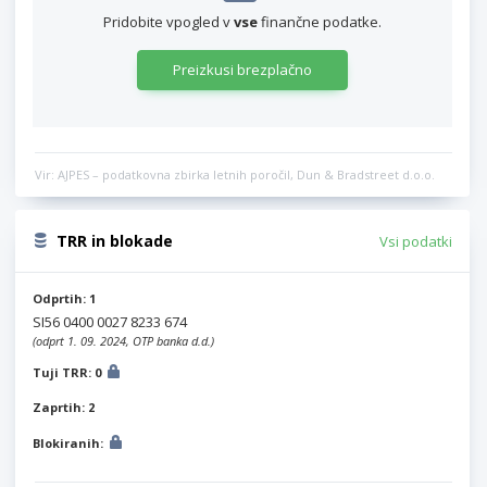
Pridobite vpogled v
vse
finančne podatke.
Preizkusi brezplačno
Vir: AJPES – podatkovna zbirka letnih poročil, Dun & Bradstreet d.o.o.
TRR in blokade
Vsi podatki
Odprtih: 1
SI56 0400 0027 8233 674
(odprt 1. 09. 2024, OTP banka d.d.)
Tuji TRR: 0
Zaprtih: 2
Blokiranih: