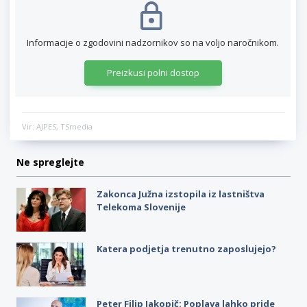
Informacije o zgodovini nadzornikov so na voljo naročnikom.
Preizkusi polni dostop
Vir: AJPES, TSmedia
Ne spreglejte
Zakonca Južna izstopila iz lastništva
Telekoma Slovenije
Katera podjetja trenutno zaposlujejo?
Peter Filip Jakopič: Poplava lahko pride