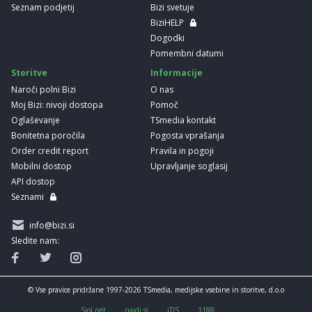
Seznam podjetij
Bizi svetuje
BiziHELP
Dogodki
Pomembni datumi
Storitve
Informacije
Naroči polni Bizi
O nas
Moj Bizi: nivoji dostopa
Pomoč
Oglaševanje
TSmedia kontakt
Bonitetna poročila
Pogosta vprašanja
Order credit report
Pravila in pogoji
Mobilni dostop
Upravljanje soglasij
API dostop
Seznami
info@bizi.si
Sledite nam:
© Vse pravice pridržane 1997-2026 TSmedia, medijske vsebine in storitve, d.o.o
Siol.net
najdi.si
iTIS
1188