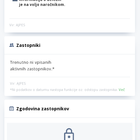
je na voljo naročnikom.
Vir: AJPES
Zastopniki
Vir: AJPES
*Ni podatkov o datumu nastopa funkcije oz. odstopu zastopnika.
Več
Zgodovina zastopnikov