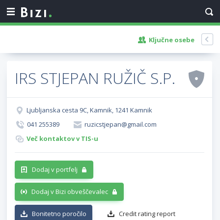
Ključne osebe
IRS STJEPAN RUŽIČ S.P.
Ljubljanska cesta 9C, Kamnik, 1241 Kamnik
041 255389
ruzicstjepan@gmail.com
Več kontaktov v TIS-u
Dodaj v portfelj
Dodaj v Bizi obveščevalec
Bonitetno poročilo
Credit rating report