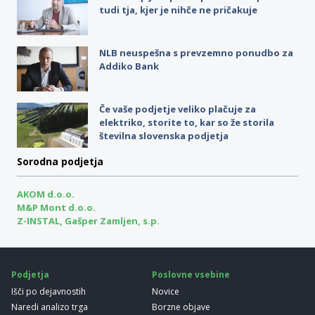
tudi tja, kjer je nihče ne pričakuje
NLB neuspešna s prevzemno ponudbo za
Addiko Bank
Če vaše podjetje veliko plačuje za
elektriko, storite to, kar so že storila
številna slovenska podjetja
Sorodna podjetja
AKOM d.o.o.
M&P Mont d.o.o.
Z-INSTAL, Gašper Zamljen, s.p.
Podjetja
Poslovne vsebine
Išči po dejavnostih
Novice
Naredi analizo trga
Borzne objave