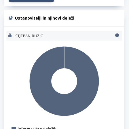
Ustanovitelji in njihovi deleži
Informacija o deležih