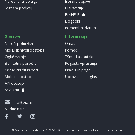
Naredi analizo trga
Borzne objave
Seznam podjetij
Bizi svetuje
BiziHELP
Dogodki
Pomembni datumi
Storitve
Informacije
Naroči polni Bizi
O nas
Moj Bizi: nivoji dostopa
Pomoč
Oglaševanje
TSmedia kontakt
Bonitetna poročila
Pogosta vprašanja
Order credit report
Pravila in pogoji
Mobilni dostop
Upravljanje soglasij
API dostop
Seznami
info@bizi.si
Sledite nam:
© Vse pravice pridržane 1997-2026 TSmedia, medijske vsebine in storitve, d.o.o