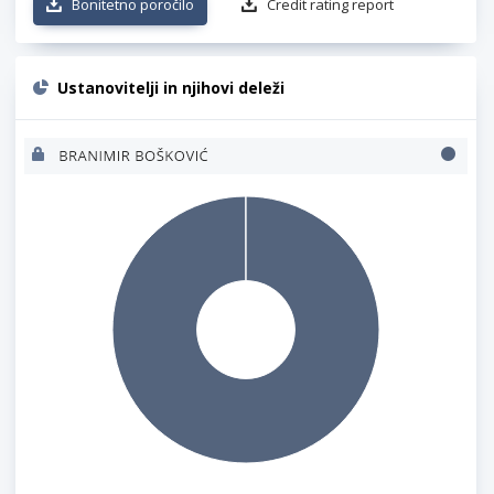
Bonitetno poročilo
Credit rating report
Ustanovitelji in njihovi deleži