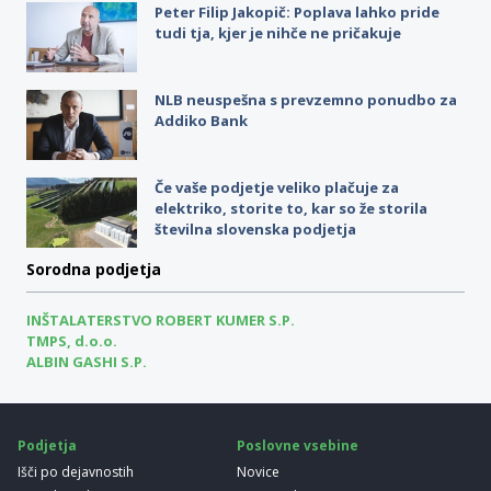
Peter Filip Jakopič: Poplava lahko pride
tudi tja, kjer je nihče ne pričakuje
NLB neuspešna s prevzemno ponudbo za
Addiko Bank
Če vaše podjetje veliko plačuje za
elektriko, storite to, kar so že storila
številna slovenska podjetja
Sorodna podjetja
INŠTALATERSTVO ROBERT KUMER S.P.
TMPS, d.o.o.
ALBIN GASHI S.P.
Podjetja
Poslovne vsebine
Išči po dejavnostih
Novice