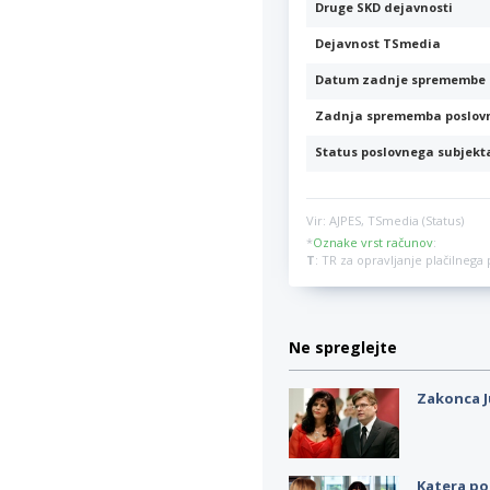
Druge SKD dejavnosti
Dejavnost TSmedia
Datum zadnje spremembe 
Zadnja sprememba poslov
Status poslovnega subjekt
Vir: AJPES, TSmedia (Status)
*
Oznake vrst računov
:
T
: TR za opravljanje plačilneg
Ne spreglejte
Zakonca J
Katera po