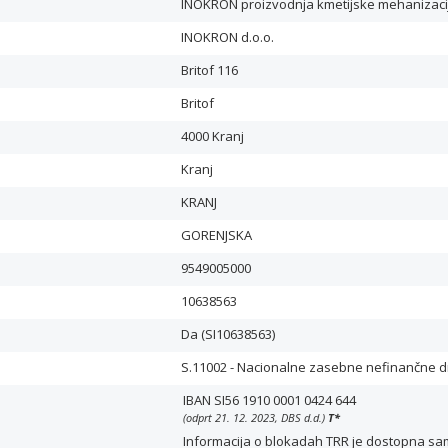
INOKRON proizvodnja kmetijske mehanizacij
INOKRON d.o.o.
Britof 116
Britof
4000 Kranj
Kranj
KRANJ
GORENJSKA
9549005000
10638563
Da (SI10638563)
S.11002 - Nacionalne zasebne nefinančne 
IBAN SI56 1910 0001 0424 644
(odprt 21. 12. 2023, DBS d.d.)
T
*
Informacija o blokadah TRR je dostopna samo 