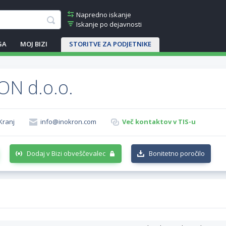
Napredno iskanje
Iskanje po dejavnosti
GA
MOJ BIZI
STORITVE ZA PODJETNIKE
N d.o.o.
 Kranj
info@inokron.com
Več kontaktov v TIS-u
Dodaj v Bizi obveščevalec
Bonitetno poročilo