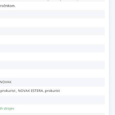
aročnikom.
,
ih strojev