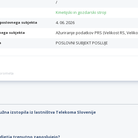
/
Kmetijski in gozdarski stroji
4. 06. 2026
poslovnega subjekta
Ažuriranje podatkov PRS (Velikost RS, Veliko
nega subjekta
POSLOVNI SUBJEKT POSLUJE
a
a prometa
užna izstopila iz lastništva Telekoma Slovenije
djetja trenutno zaposlujejo?