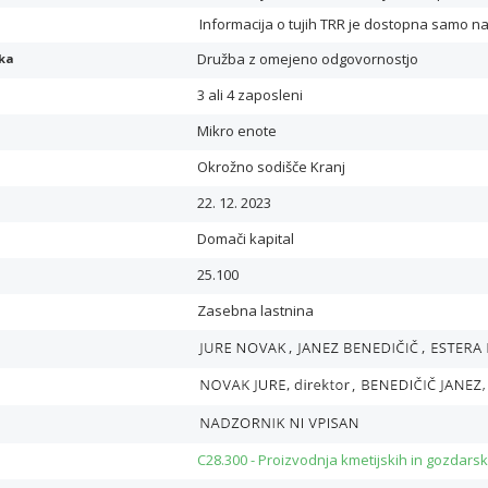
Informacija o tujih TRR je dostopna samo n
Družba z omejeno odgovornostjo
ika
3 ali 4 zaposleni
Mikro enote
Okrožno sodišče Kranj
22. 12. 2023
Domači kapital
25.100
Zasebna lastnina
,
,
,
C28.300 - Proizvodnja kmetijskih in gozdarsk