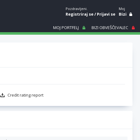
Pozdravljeni.
Moj
Registriraj se
/
Prijavi se
Bizi
MOJ PORTFELJ
BIZI OBVEŠČEVALEC
Credit rating report