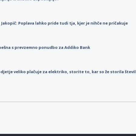
p Jakopič: Poplava lahko pride tudi tja, kjer je nihče ne pričakuje
pešna s prevzemno ponudbo za Addiko Bank
djetje veliko plačuje za elektriko, storite to, kar so že storila štev