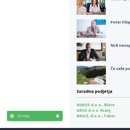
Peter Fili
NLB neus
Če vaše po
Sorodna podjetja
AGROS d.o.o., Blate
GROS d.o.o. Kranj
BASLE, d.o.o., Tabor
Orodja