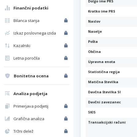
Dolgo ime PRS
Finančni podatki
Kratko ime PRS
Bilanca stanja
Naslov
Naselje
Izkaz poslovnega izida
Pošta
Kazalniki
Občina
Letna poročila
Upravna enota
Statistična regija
Bonitetna ocena
Matična številka
Davčna številka SI
Analiza podjetja
Davčni zavezanec
Primerjava podjetij
SKIS
Grafična analiza
Transakcijski računi
Tržni delež