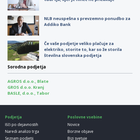
NLB neuspešna s prevzemno ponudbo za
Addiko Bank
Če vaše podjetje veliko plačuje za
elektriko, storite to, kar so že storila
številna slovenska podjetja
Sorodna podjetja
AGROS d.o.o., Blate
GROS d.o.o. Kranj
BASLE, d.o.o., Tabor
Podjetja
Poslovne vsebine
Išči po dejavnostih
Novice
Naredi analizo trga
Borzne objave
Seznam podjetij
Bizi svetuje