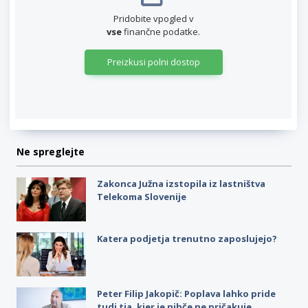
Pridobite vpogled v
vse
finančne podatke.
Preizkusi polni dostop
Ne spreglejte
Zakonca Južna izstopila iz lastništva
Telekoma Slovenije
Katera podjetja trenutno zaposlujejo?
Peter Filip Jakopič: Poplava lahko pride
tudi tja, kjer je nihče ne pričakuje