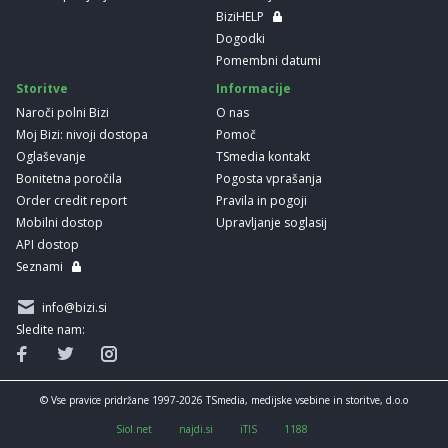
BiziHELP
Dogodki
Pomembni datumi
Storitve
Informacije
Naroči polni Bizi
O nas
Moj Bizi: nivoji dostopa
Pomoč
Oglaševanje
TSmedia kontakt
Bonitetna poročila
Pogosta vprašanja
Order credit report
Pravila in pogoji
Mobilni dostop
Upravljanje soglasij
API dostop
Seznami
info@bizi.si
Sledite nam:
© Vse pravice pridržane 1997-2026 TSmedia, medijske vsebine in storitve, d.o.o
Siol.net
najdi.si
iTIS
1188