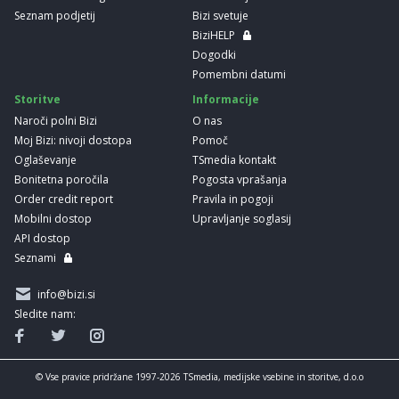
Seznam podjetij
Bizi svetuje
BiziHELP
Dogodki
Pomembni datumi
Storitve
Informacije
Naroči polni Bizi
O nas
Moj Bizi: nivoji dostopa
Pomoč
Oglaševanje
TSmedia kontakt
Bonitetna poročila
Pogosta vprašanja
Order credit report
Pravila in pogoji
Mobilni dostop
Upravljanje soglasij
API dostop
Seznami
info@bizi.si
Sledite nam:
© Vse pravice pridržane 1997-2026 TSmedia, medijske vsebine in storitve, d.o.o