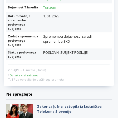
Turizem
Dejavnost TSmedia
1. 01. 2025
Datum zadnje
spremembe
poslovnega
subjekta
Sprememba dejavnosti zaradi
Zadnja sprememba
poslovnega
spremembe SKD
subjekta
POSLOVNI SUBJEKT POSLUJE
Status poslovnega
subjekta
Vir: AJPES, TSmedia (Status)
*
Oznake vrst računov
:
T
: TR za opravljanje plačilnega prometa
Ne spreglejte
Zakonca Južna izstopila iz lastništva
Telekoma Slovenije