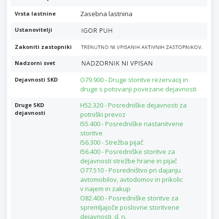
Zasebna lastnina
Vrsta lastnine
Ustanovitelji
Zakoniti zastopniki
Nadzorni svet
O79.900 - Druge storitve rezervacij in
Dejavnosti SKD
druge s potovanji povezane dejavnosti
H52.320 - Posredniške dejavnosti za
Druge SKD
dejavnosti
potniški prevoz
I55.400 - Posredniške nastanitvene
storitve
I56.300 - Strežba pijač
I56.400 - Posredniške storitve za
dejavnosti strežbe hrane in pijač
O77.510 - Posredništvo pri dajanju
avtomobilov, avtodomov in prikolic
v najem in zakup
O82.400 - Posredniške storitve za
spremljajoče poslovne storitvene
dejavnosti, d. n.