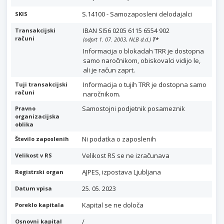
S.14100 - Samozaposleni delodajalci
SKIS
IBAN SI56 0205 6115 6554 902
Transakcijski
računi
(odprt 1. 07. 2003, NLB d.d.)
T
*
Informacija o blokadah TRR je dostopna
samo naročnikom, obiskovalci vidijo le,
ali je račun zaprt.
Informacija o tujih TRR je dostopna samo
Tuji transakcijski
računi
naročnikom.
Samostojni podjetnik posameznik
Pravno
organizacijska
oblika
Ni podatka o zaposlenih
Število zaposlenih
Velikost RS se ne izračunava
Velikost v RS
AJPES, izpostava Ljubljana
Registrski organ
25. 05. 2023
Datum vpisa
Kapital se ne določa
Poreklo kapitala
/
Osnovni kapital