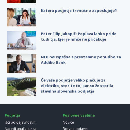
Katera podjetja trenutno zaposlujejo?
Peter Filip Jakopič: Poplava lahko pride
tudi tja, kjer je nihče ne pričakuje
NLB neuspešna s prevzemno ponudbo za
Addiko Bank
Če vaše podjetje veliko plačuje za
elektriko, storite to, kar so že storila
številna slovenska podjetja
Podjetja
Poslovne vsebine
Išči po dejavnostih
Novice
Naredi analizo trga
Borzne objave