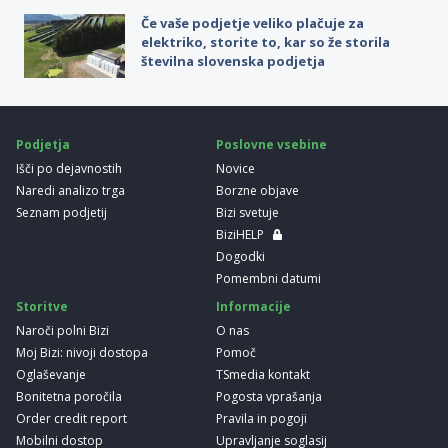
Če vaše podjetje veliko plačuje za
elektriko, storite to, kar so že storila
številna slovenska podjetja
Podjetja
Poslovne vsebine
Išči po dejavnostih
Novice
Naredi analizo trga
Borzne objave
Seznam podjetij
Bizi svetuje
BiziHELP
Dogodki
Pomembni datumi
Storitve
Informacije
Naroči polni Bizi
O nas
Moj Bizi: nivoji dostopa
Pomoč
Oglaševanje
TSmedia kontakt
Bonitetna poročila
Pogosta vprašanja
Order credit report
Pravila in pogoji
Mobilni dostop
Upravljanje soglasij