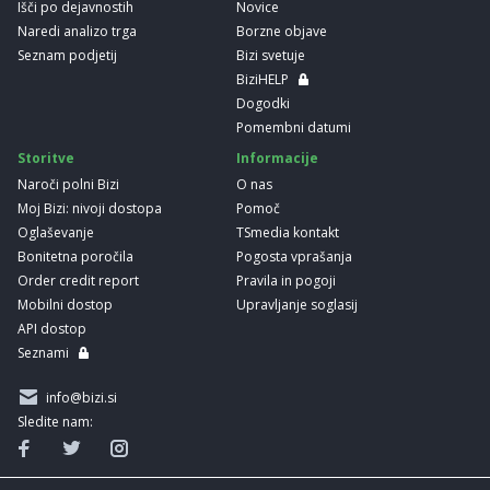
Išči po dejavnostih
Novice
Naredi analizo trga
Borzne objave
Seznam podjetij
Bizi svetuje
BiziHELP
Dogodki
Pomembni datumi
Storitve
Informacije
Naroči polni Bizi
O nas
Moj Bizi: nivoji dostopa
Pomoč
Oglaševanje
TSmedia kontakt
Bonitetna poročila
Pogosta vprašanja
Order credit report
Pravila in pogoji
Mobilni dostop
Upravljanje soglasij
API dostop
Seznami
info@bizi.si
Sledite nam: