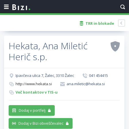
TRR in blokade
Hekata, Ana Miletić
Herič s.p.
Ipavčeva ulica 7, Žalec, 3310 Žalec
041 454415
http://www.hekata.si
ana.miletic@hekata.si
Več kontaktov v TIS-u
Dodaj v portfelj
Dodaj v Bizi obveščevalec