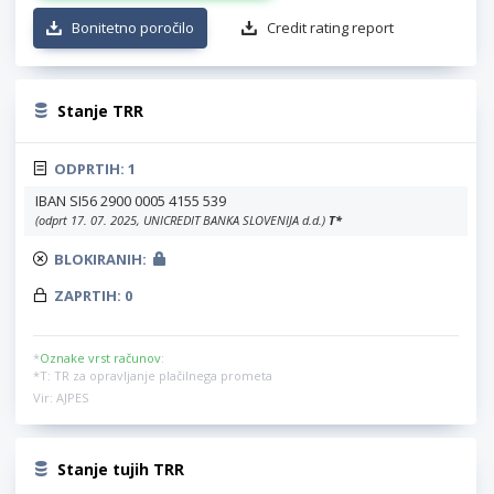
Bonitetno poročilo
Credit rating report
Stanje TRR
ODPRTIH:
1
IBAN SI56 2900 0005 4155 539
(odprt 17. 07. 2025, UNICREDIT BANKA SLOVENIJA d.d.)
T
*
BLOKIRANIH:
ZAPRTIH:
0
*
Oznake vrst računov
:
*T: TR za opravljanje plačilnega prometa
Vir: AJPES
Stanje tujih TRR