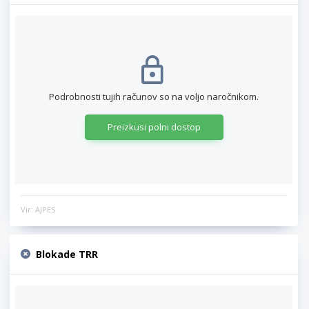
Podrobnosti tujih računov so na voljo naročnikom.
Preizkusi polni dostop
Vir: AJPES
Blokade TRR