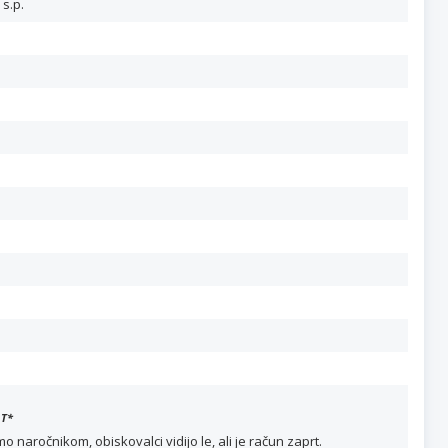
 s.p.
)
T
*
naročnikom, obiskovalci vidijo le, ali je račun zaprt.