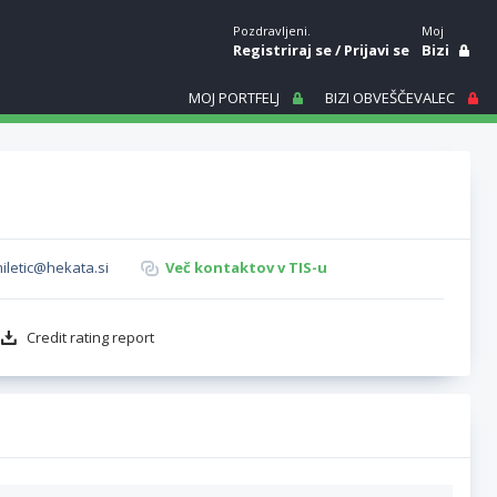
Pozdravljeni.
Moj
Registriraj se
/
Prijavi se
Bizi
MOJ PORTFELJ
BIZI OBVEŠČEVALEC
iletic@hekata.si
Več kontaktov v TIS-u
Credit rating report