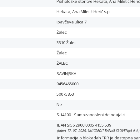
Psihološke storitve Hekata, Ana Miletić Herič
Hekata, Ana Miletić Herič s.p.
Ipavčeva ulica 7
Žalec
3310 Žalec
Žalec
ŽALEC
SAVINJSKA
9456465000
50075853
Ne
S.14100 - Samozaposleni delodajalci
IBAN SI56 2900 0005 4155 539
(odprt 17. 07. 2025, UNICREDIT BANKA SLOVENIJA d.d.
Informacija o blokadah TRR je dostopna samo 