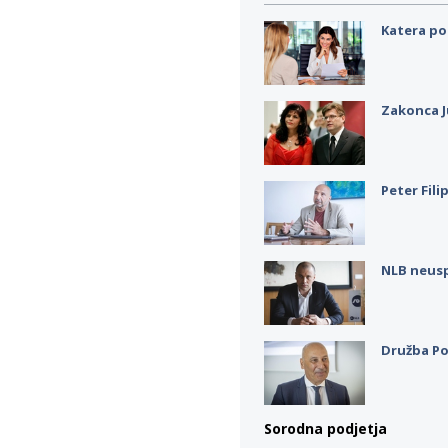
Katera po
Zakonca J
Peter Fili
NLB neus
Družba Po
Sorodna podjetja