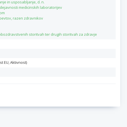
je in usposabljanje, d. n.
n dejavnosti medicinskih laboratorijev
lom
apevtov, razen zdravnikov
obozdravstvenih storitvah ter drugih storitvah za zdravje
st EU, Aktivnost)