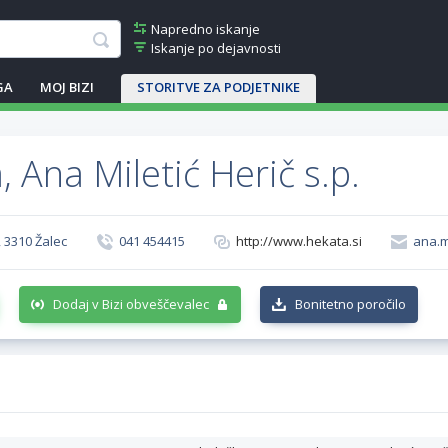
Napredno iskanje
Iskanje po dejavnosti
GA
MOJ BIZI
STORITVE ZA PODJETNIKE
 Ana Miletić Herič s.p.
, 3310 Žalec
041 454415
http://www.hekata.si
ana.m
Dodaj v Bizi obveščevalec
Bonitetno poročilo