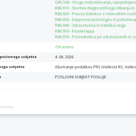
Q85.590 - Drugo izobraževanje, izpopolnjevan
R86.910 - Storitve diagnostičnega slikanja i
R86.920 - Prevoz bolnikov z reševalnim vozi
R86.930 - Dejavnost psihologov in psihoter
R86.940 - Zdravstvena in babiška nega
R86.950 - Fizioterapija
R86.970 - Posredništvo pri zdravstvenih in z
Zdravstvo
4. 06. 2026
poslovnega subjekta
Ažuriranje podatkov PRS (Velikost RS, Veliko
nega subjekta
POSLOVNI SUBJEKT POSLUJE
a
a prometa