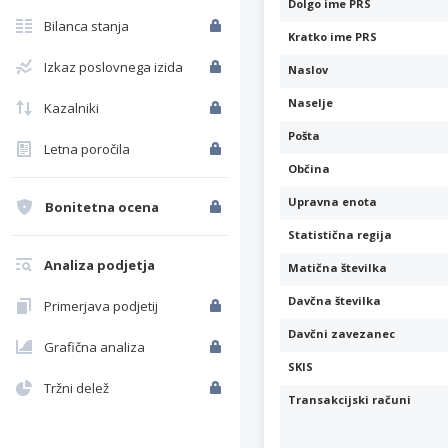
Dolgo ime PRS
Bilanca stanja
Kratko ime PRS
Izkaz poslovnega izida
Naslov
Naselje
Kazalniki
Pošta
Letna poročila
Občina
Upravna enota
Bonitetna ocena
Statistična regija
Analiza podjetja
Matična številka
Davčna številka
Primerjava podjetij
Davčni zavezanec
Grafična analiza
SKIS
Tržni delež
Transakcijski računi