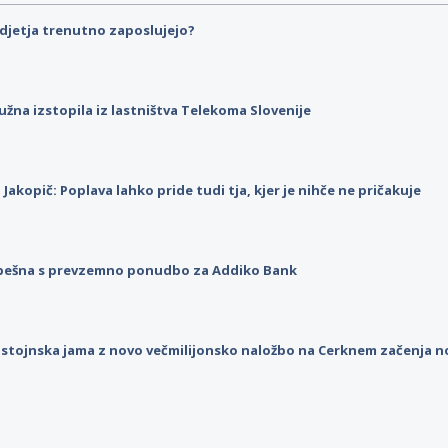
djetja trenutno zaposlujejo?
užna izstopila iz lastništva Telekoma Slovenije
p Jakopič: Poplava lahko pride tudi tja, kjer je nihče ne pričakuje
pešna s prevzemno ponudbo za Addiko Bank
stojnska jama z novo večmilijonsko naložbo na Cerknem začenja 