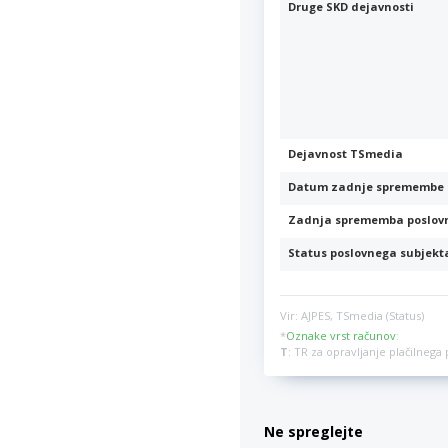
Druge SKD dejavnosti
Dejavnost TSmedia
Datum zadnje spremembe 
Zadnja sprememba poslov
Status poslovnega subjekt
Vir: AJPES, TSmedia (Status)
*
Oznake vrst računov
:
T
: TR za opravljanje plačilneg
Ne spreglejte