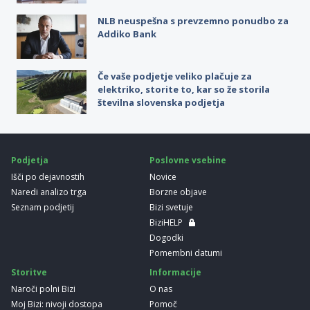
NLB neuspešna s prevzemno ponudbo za
Addiko Bank
Če vaše podjetje veliko plačuje za
elektriko, storite to, kar so že storila
številna slovenska podjetja
Podjetja
Poslovne vsebine
Išči po dejavnostih
Novice
Naredi analizo trga
Borzne objave
Seznam podjetij
Bizi svetuje
BiziHELP
Dogodki
Pomembni datumi
Storitve
Informacije
Naroči polni Bizi
O nas
Moj Bizi: nivoji dostopa
Pomoč