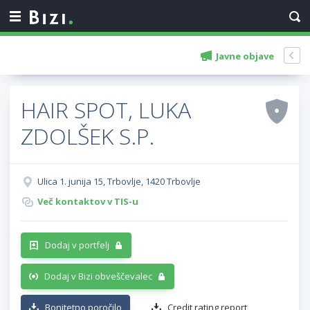
Javne objave
HAIR SPOT, LUKA
ZDOLŠEK S.P.
Ulica 1. junija 15, Trbovlje, 1420 Trbovlje
Več kontaktov v TIS-u
Dodaj v portfelj
Dodaj v Bizi obveščevalec
Bonitetno poročilo
Credit rating report