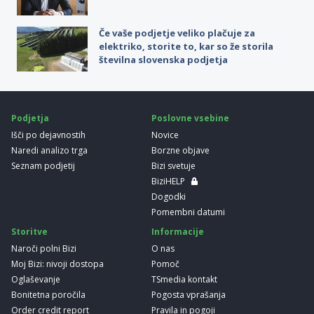
Če vaše podjetje veliko plačuje za
elektriko, storite to, kar so že storila
številna slovenska podjetja
Podjetja
Poslovne vsebine
Išči po dejavnostih
Novice
Naredi analizo trga
Borzne objave
Seznam podjetij
Bizi svetuje
BiziHELP
Dogodki
Pomembni datumi
Storitve
Informacije
Naroči polni Bizi
O nas
Moj Bizi: nivoji dostopa
Pomoč
Oglaševanje
TSmedia kontakt
Bonitetna poročila
Pogosta vprašanja
Order credit report
Pravila in pogoji