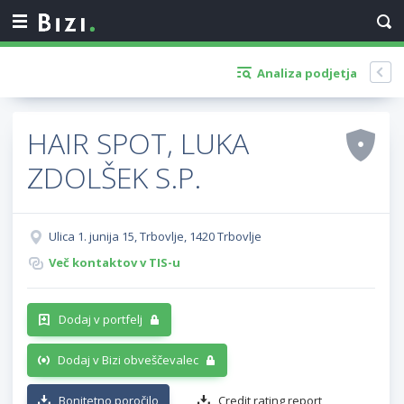
Analiza podjetja
HAIR SPOT, LUKA
ZDOLŠEK S.P.
Ulica 1. junija 15, Trbovlje, 1420 Trbovlje
Več kontaktov v TIS-u
Dodaj v portfelj
Dodaj v Bizi obveščevalec
Bonitetno poročilo
Credit rating report