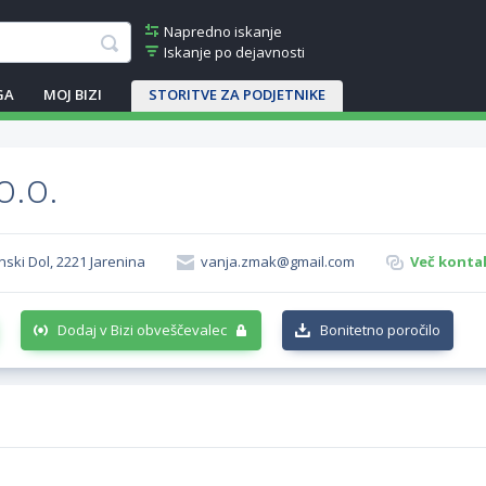
Napredno iskanje
Iskanje po dejavnosti
GA
MOJ BIZI
STORITVE ZA PODJETNIKE
o.o.
inski Dol, 2221 Jarenina
vanja.zmak@gmail.com
Več kontak
Dodaj v Bizi obveščevalec
Bonitetno poročilo