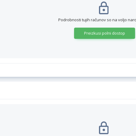
Podrobnosti tujih računov so na voljo nar
Preizkusi polni dostop