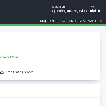
Pozdravljeni.
Moj
Registriraj se
/
Prijavi se
Bizi
MOJ PORTFELJ
BIZI OBVEŠČEVALEC
tov v TIS-u
Credit rating report