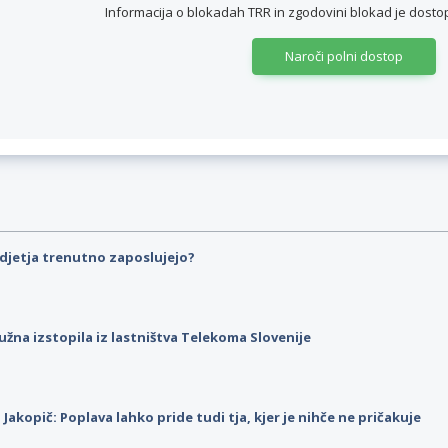
Informacija o blokadah TRR in zgodovini blokad je dos
Naroči polni dostop
djetja trenutno zaposlujejo?
užna izstopila iz lastništva Telekoma Slovenije
p Jakopič: Poplava lahko pride tudi tja, kjer je nihče ne pričakuje