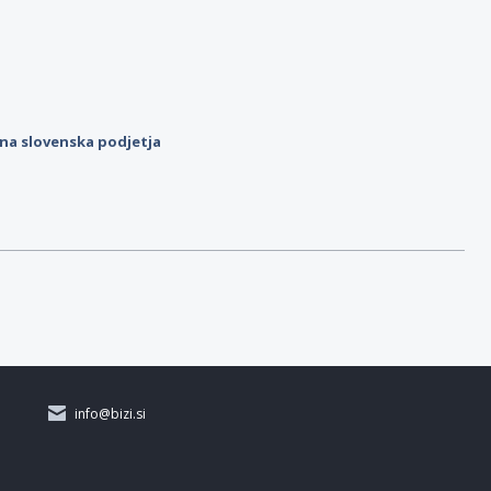
ilna slovenska podjetja
info@bizi.si