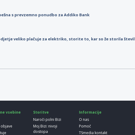
pešna s prevzemno ponudbo za Addiko Bank
djetje veliko plačuje za elektriko, storite to, kar so že storila štev
ne vsebine
Storitve
Informacije
Naroči polni Bizi
O nas
 objave
Moj Bizi: nivoji
Pomoč
dostopa
etuje
TSmedia kontakt