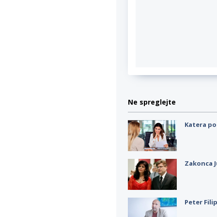
Ne spreglejte
Katera po
Zakonca J
Peter Fili