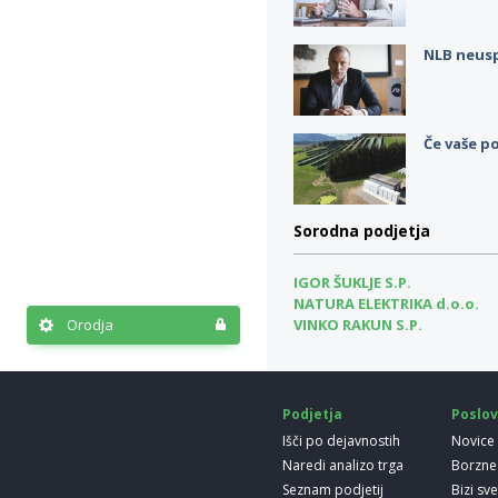
NLB neus
Če vaše po
Sorodna podjetja
IGOR ŠUKLJE S.P.
NATURA ELEKTRIKA d.o.o.
Orodja
VINKO RAKUN S.P.
Podjetja
Poslov
Išči po dejavnostih
Novice
Naredi analizo trga
Borzne
Seznam podjetij
Bizi sv