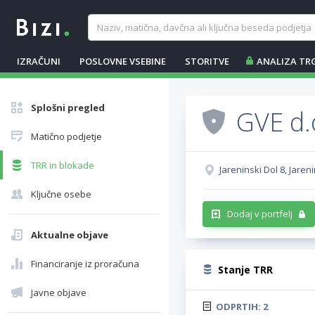
IZRAČUNI
POSLOVNE VSEBINE
STORITVE
ANALIZA TR
Splošni pregled
GVE d.
Matično podjetje
TRR in blokade
Jareninski Dol 8, Jaren
Ključne osebe
Dodaj v portfelj
Aktualne objave
Financiranje iz proračuna
Stanje TRR
Javne objave
ODPRTIH:
2