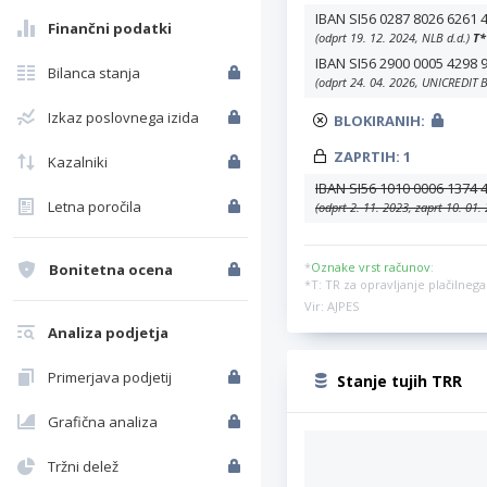
IBAN SI56 0287 8026 6261 
Finančni podatki
(odprt 19. 12. 2024, NLB d.d.)
T
*
IBAN SI56 2900 0005 4298 
Bilanca stanja
(odprt 24. 04. 2026, UNICREDIT
Izkaz poslovnega izida
BLOKIRANIH:
ZAPRTIH:
1
Kazalniki
IBAN SI56 1010 0006 1374 
Letna poročila
(odprt 2. 11. 2023, zaprt 10. 01
*
Oznake vrst računov
:
Bonitetna ocena
*T: TR za opravljanje plačilne
Vir: AJPES
Analiza podjetja
Primerjava podjetij
Stanje tujih TRR
Grafična analiza
Tržni delež