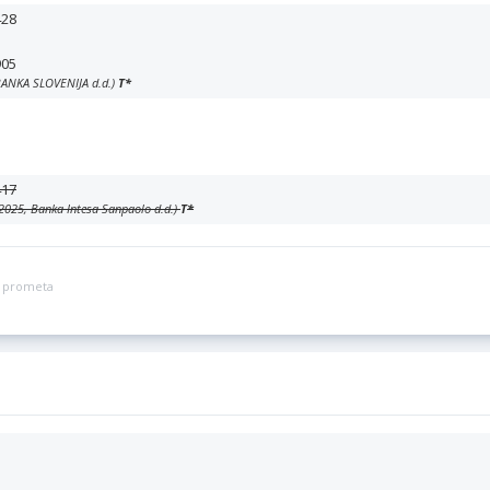
428
905
 BANKA SLOVENIJA d.d.)
T
*
417
. 2025, Banka Intesa Sanpaolo d.d.)
T
*
ga prometa