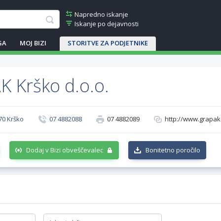
Napredno iskanje
Iskanje po dejavnosti
GA
MOJ BIZI
STORITVE ZA PODJETNIKE
 Krško d.o.o.
70 Krško
07 4882088
07 4882089
http://www.grapak.
Dodaj v Bizi obveščevalec
Bonitetno poročilo