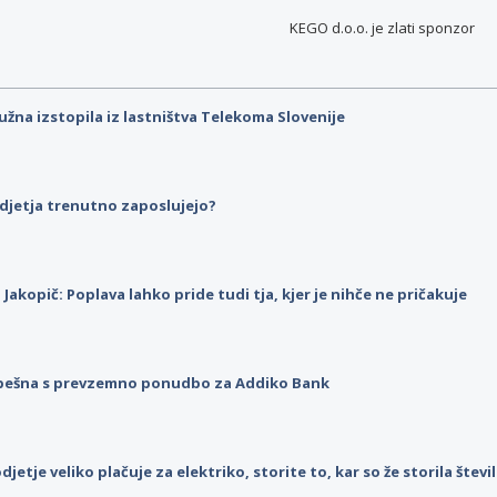
KEGO d.o.o. je
zlati sponzor
užna izstopila iz lastništva Telekoma Slovenije
djetja trenutno zaposlujejo?
p Jakopič: Poplava lahko pride tudi tja, kjer je nihče ne pričakuje
pešna s prevzemno ponudbo za Addiko Bank
djetje veliko plačuje za elektriko, storite to, kar so že storila štev