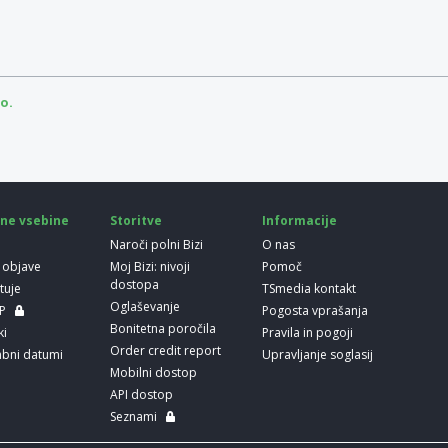
o.
ne vsebine
Storitve
Informacije
Naroči polni Bizi
O nas
 objave
Moj Bizi: nivoji
Pomoč
dostopa
etuje
TSmedia kontakt
Oglaševanje
LP
Pogosta vprašanja
Bonitetna poročila
ki
Pravila in pogoji
Order credit report
bni datumi
Upravljanje soglasij
Mobilni dostop
API dostop
Seznami