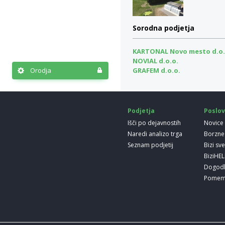
Sorodna podjetja
KARTONAL Novo mesto d.o.
NOVIAL d.o.o.
GRAFEM d.o.o.
Orodja
Podjetja
Poslov
Išči po dejavnostih
Novice
Naredi analizo trga
Borzne
Seznam podjetij
Bizi sv
BiziHE
Dogod
Pomem