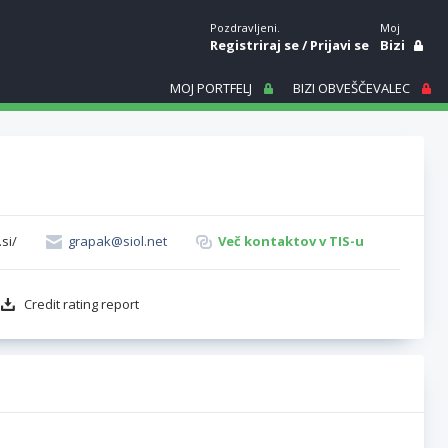
Pozdravljeni.
Moj
Registriraj se
/
Prijavi se
Bizi
MOJ PORTFELJ
BIZI OBVEŠČEVALEC
si/
grapak@siol.net
Več kontaktov v TIS-u
Credit rating report