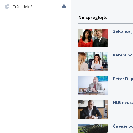
Tržni delež
Ne spreglejte
Zakonca J
Katera po
Peter Fili
NLB neus
Če vaše po