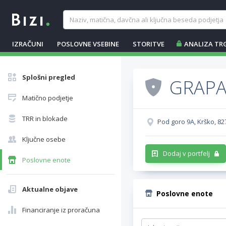
IZRAČUNI
POSLOVNE VSEBINE
STORITVE
ANALIZA TR
Splošni pregled
GRAPAK
Matično podjetje
TRR in blokade
Pod goro 9A, Krško, 82
Ključne osebe
Dodaj v portfelj
Poslovne enote
Aktualne objave
Poslovne enote
Financiranje iz proračuna