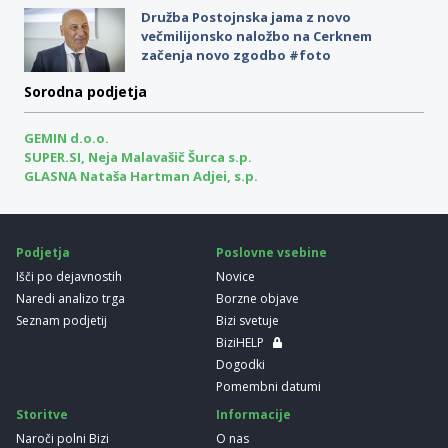
Družba Postojnska jama z novo
večmilijonsko naložbo na Cerknem
začenja novo zgodbo #foto
Sorodna podjetja
GEMIN d.o.o.
SUPER.SI, Neja Malavašič Šurca s.p.
GLASNA Nataša Hartman Adjei, s.p.
Podjetja
Poslovne vsebine
Išči po dejavnostih
Novice
Naredi analizo trga
Borzne objave
Seznam podjetij
Bizi svetuje
BiziHELP
Dogodki
Pomembni datumi
Storitve
Informacije
Naroči polni Bizi
O nas