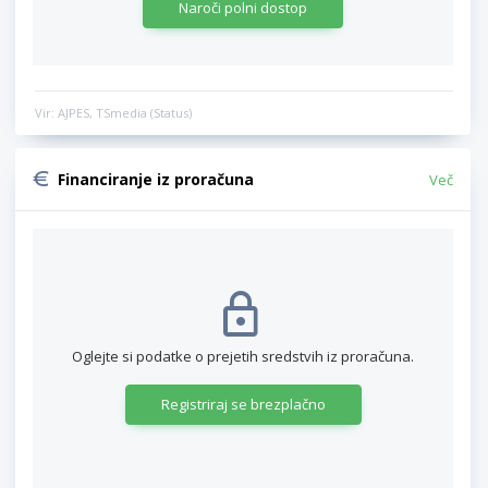
Naroči polni dostop
Vir: AJPES, TSmedia (Status)
Financiranje iz proračuna
Več
Oglejte si podatke o prejetih sredstvih iz proračuna.
Registriraj se brezplačno