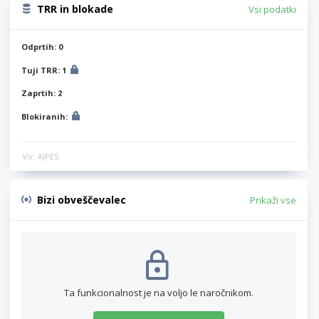
TRR in blokade
Vsi podatki
Odprtih: 0
Tuji TRR: 1
Zaprtih: 2
Blokiranih:
Vir: AJPES
Bizi obveščevalec
Prikaži vse
Ta funkcionalnost je na voljo le naročnikom.