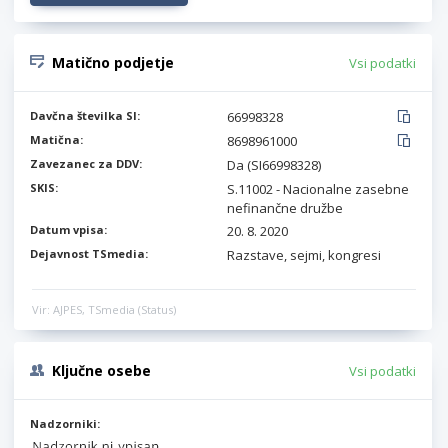
Matično podjetje
Vsi podatki
Davčna številka SI:
66998328
Matična:
8698961000
Zavezanec za DDV:
Da (SI66998328)
SKIS:
S.11002 - Nacionalne zasebne
nefinančne družbe
Datum vpisa:
20. 8. 2020
Dejavnost TSmedia:
Razstave, sejmi, kongresi
Vir: AJPES, TSmedia (Status)
Ključne osebe
Vsi podatki
Nadzorniki: