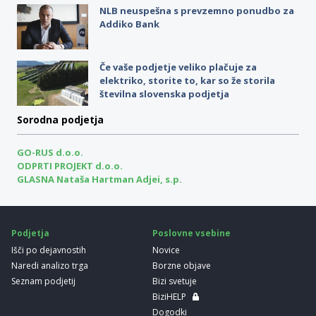
NLB neuspešna s prevzemno ponudbo za
Addiko Bank
Če vaše podjetje veliko plačuje za
elektriko, storite to, kar so že storila
številna slovenska podjetja
Sorodna podjetja
GO-RUS d.o.o.
ODPRTI PROJEKT d.o.o.
GLASNA Nataša Hartman Adjei, s.p.
Podjetja
Poslovne vsebine
Išči po dejavnostih
Novice
Naredi analizo trga
Borzne objave
Seznam podjetij
Bizi svetuje
BiziHELP
Dogodki