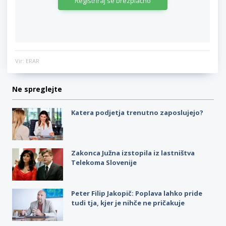
Registriraj se brezplačno
Vir: ERAR
Ne spreglejte
Katera podjetja trenutno zaposlujejo?
Zakonca Južna izstopila iz lastništva
Telekoma Slovenije
Peter Filip Jakopič: Poplava lahko pride
tudi tja, kjer je nihče ne pričakuje