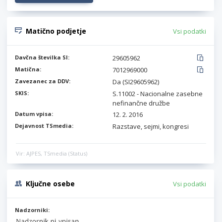
Matično podjetje
Vsi podatki
Davčna številka SI:
29605962
Matična:
7012969000
Zavezanec za DDV:
Da (SI29605962)
SKIS:
S.11002 - Nacionalne zasebne
nefinančne družbe
Datum vpisa:
12. 2. 2016
Dejavnost TSmedia:
Razstave, sejmi, kongresi
Vir: AJPES, TSmedia (Status)
Ključne osebe
Vsi podatki
Nadzorniki: