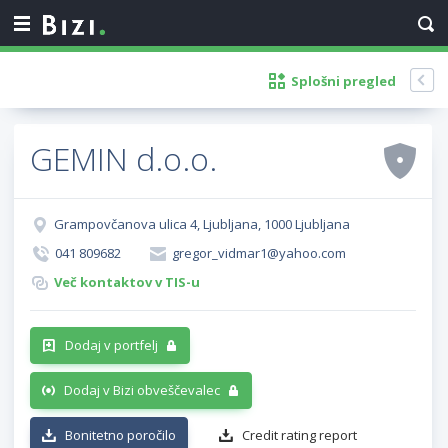
Splošni pregled
GEMIN d.o.o.
Grampovčanova ulica 4, Ljubljana, 1000 Ljubljana
041 809682
gregor_vidmar1@yahoo.com
Več kontaktov v TIS-u
Dodaj v portfelj
Dodaj v Bizi obveščevalec
Bonitetno poročilo
Credit rating report