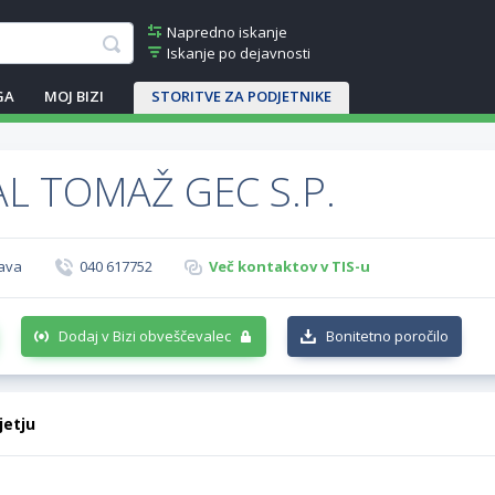
Napredno iskanje
Iskanje po dejavnosti
GA
MOJ BIZI
STORITVE ZA PODJETNIKE
L TOMAŽ GEC S.P.
pava
040 617752
Več kontaktov v TIS-u
Dodaj v Bizi obveščevalec
Bonitetno poročilo
jetju