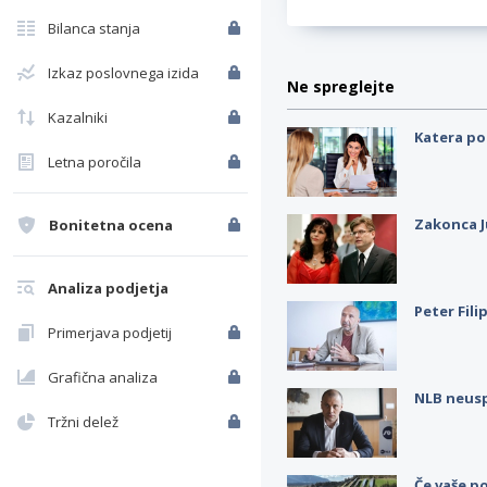
Bilanca stanja
Izkaz poslovnega izida
Ne spreglejte
Kazalniki
Katera po
Letna poročila
Zakonca J
Bonitetna ocena
Analiza podjetja
Peter Fili
Primerjava podjetij
Grafična analiza
NLB neus
Tržni delež
Če vaše po