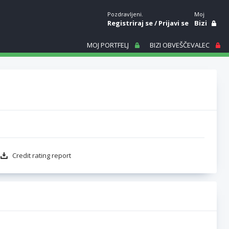
Pozdravljeni.
Moj
Registriraj se
/
Prijavi se
Bizi
MOJ PORTFELJ
BIZI OBVEŠČEVALEC
Credit rating report