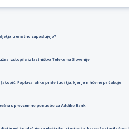
djetja trenutno zaposlujejo?
užna izstopila iz lastništva Telekoma Slovenije
p Jakopič: Poplava lahko pride tudi tja, kjer je nihče ne pričakuje
pešna s prevzemno ponudbo za Addiko Bank
djetje veliko plačuje za elektriko, storite to, kar so že storila štev