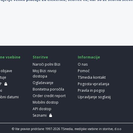
ne vsebine
Storitve
Informacije
Naroči polni Bizi
O nas
 objave
Moj Bizi: nivoji
Pomoč
dostopa
etuje
TSmedia kontakt
Oglaševanje
LP
Pogosta vprašanja
Bonitetna poročila
ki
Pravila in pogoji
Order credit report
bni datumi
Upravljanje soglasij
Mobilni dostop
API dostop
Seznami
© Vse pravice pridržane 1997-2026 TSmedia, medijske vsebine in storitve, d.o.o