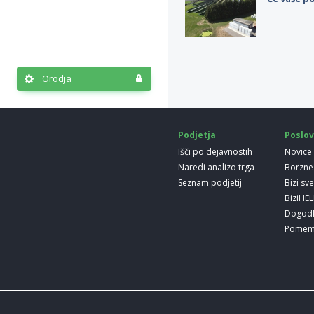
Orodja
Podjetja
Poslov
Išči po dejavnostih
Novice
Naredi analizo trga
Borzne
Seznam podjetij
Bizi sv
BiziHE
Dogod
Pomem