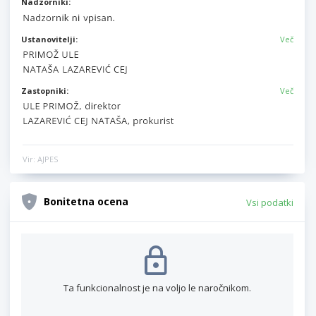
Nadzorniki:
Ustanovitelji:
Več
Zastopniki:
Več
Vir: AJPES
Bonitetna ocena
Vsi podatki
Ta funkcionalnost je na voljo le naročnikom.