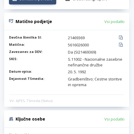
Matično podjetje
Vsi podatki
Davčna številka SI:
21469369
Matična:
5616026000
Zavezanec za DDV:
Da (SI21469369)
SKIS:
S.11002 - Nacionalne zasebne
nefinančne družbe
Datum vpisa:
20. 5. 1992
Dejavnost TSmedia:
Gradbeništvo; Cestne storitve
in oprema
Vir: AJPES, TSmedia (Status)
Ključne osebe
Vsi podatki