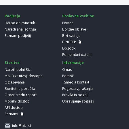
Podjetja
Poslovne vsebine
Išči po dejavnostih
Novice
Naredi analizo trga
Borzne objave
Seznam podjetij
Bizi svetuje
BiziHELP
Dogodki
Pomembni datumi
Storitve
Informacije
Naroči polni Bizi
O nas
Moj Bizi: nivoji dostopa
Pomoč
Oglaševanje
TSmedia kontakt
Bonitetna poročila
Pogosta vprašanja
Order credit report
Pravila in pogoji
Mobilni dostop
Upravljanje soglasij
API dostop
Seznami
info@bizi.si