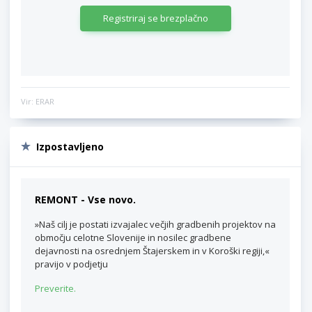
Registriraj se brezplačno
Vir: ERAR
Izpostavljeno
REMONT - Vse novo.
»Naš cilj je postati izvajalec večjih gradbenih projektov na
območju celotne Slovenije in nosilec gradbene
dejavnosti na osrednjem Štajerskem in v Koroški regiji,«
pravijo v podjetju
Preverite.