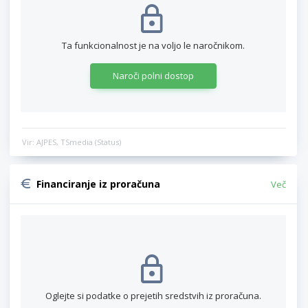
Ta funkcionalnost je na voljo le naročnikom.
Naroči polni dostop
Vir: AJPES, TSmedia (Status)
Financiranje iz proračuna
Več
Oglejte si podatke o prejetih sredstvih iz proračuna.