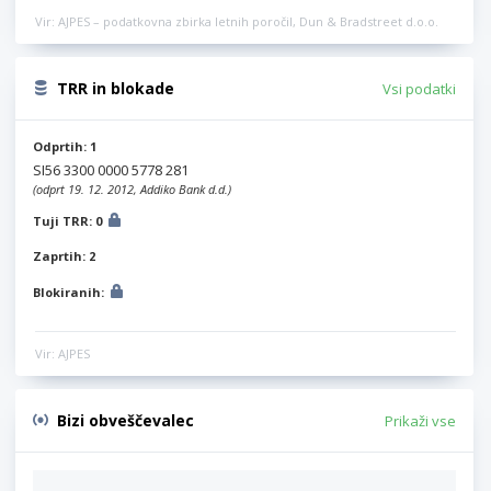
Vir: AJPES – podatkovna zbirka letnih poročil, Dun & Bradstreet d.o.o.
TRR in blokade
Vsi podatki
Odprtih: 1
SI56 3300 0000 5778 281
(odprt 19. 12. 2012, Addiko Bank d.d.)
Tuji TRR: 0
Zaprtih: 2
Blokiranih:
Vir: AJPES
Bizi obveščevalec
Prikaži vse