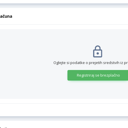
računa
Oglejte si podatke o prejetih sredstvih iz p
Registriraj se brezplačno