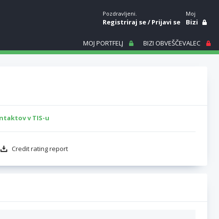
Pozdravljeni.
Moj
Registriraj se
/
Prijavi se
Bizi
MOJ PORTFELJ
BIZI OBVEŠČEVALEC
ntaktov v TIS-u
Credit rating report