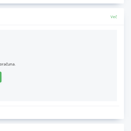
Več
roračuna.