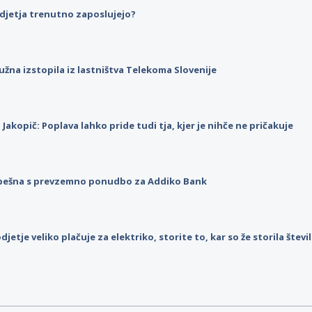
djetja trenutno zaposlujejo?
užna izstopila iz lastništva Telekoma Slovenije
p Jakopič: Poplava lahko pride tudi tja, kjer je nihče ne pričakuje
pešna s prevzemno ponudbo za Addiko Bank
djetje veliko plačuje za elektriko, storite to, kar so že storila štev