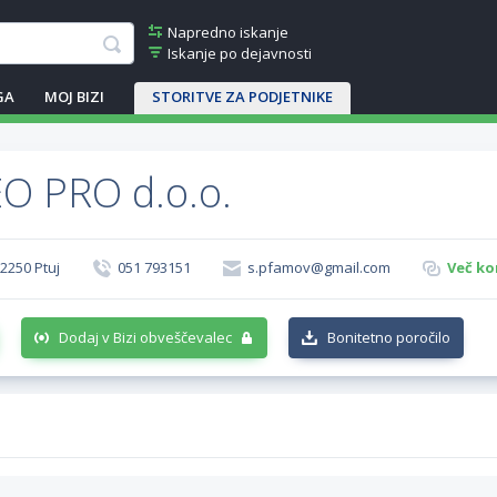
Napredno iskanje
Iskanje po dejavnosti
GA
MOJ BIZI
STORITVE ZA PODJETNIKE
O PRO d.o.o.
 2250 Ptuj
051 793151
s.pfamov@gmail.com
Več ko
Dodaj v Bizi obveščevalec
Bonitetno poročilo