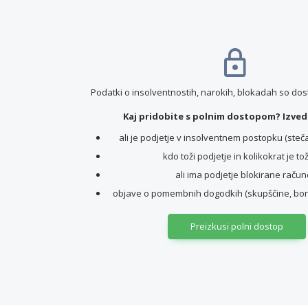
Podatki o insolventnostih, narokih, blokadah so do
Kaj pridobite s polnim dostopom? Izvede
ali je podjetje v insolventnem postopku (stečaj,
kdo toži podjetje in kolikokrat je to
ali ima podjetje blokirane račun
objave o pomembnih dogodkih (skupščine, borz
Preizkusi polni dostop