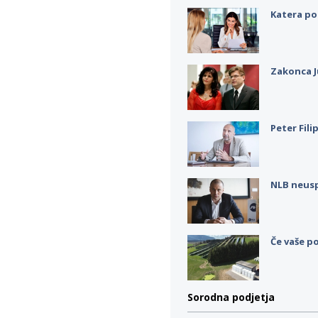
Katera po
Zakonca J
Peter Fili
NLB neus
Če vaše po
Sorodna podjetja