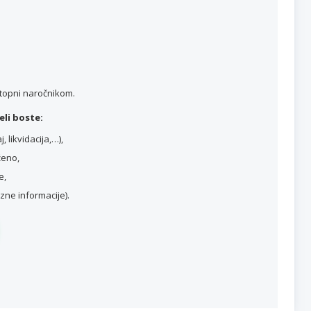
stopni naročnikom.
li boste:
 likvidacija,…),
ženo,
e,
ne informacije).