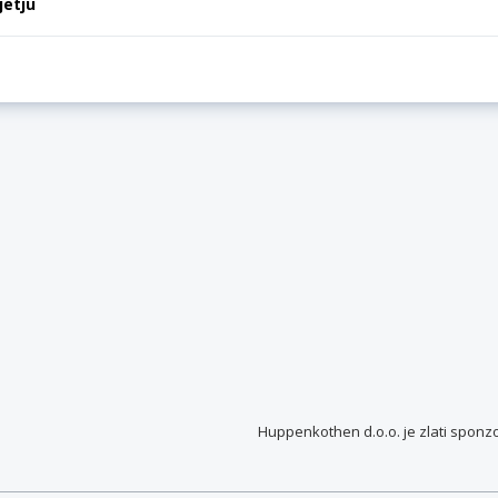
jetju
Huppenkothen d.o.o. je
zlati sponz