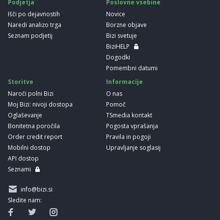
Podjetja
Poslovne vsebine
Išči po dejavnostih
Novice
Naredi analizo trga
Borzne objave
Seznam podjetij
Bizi svetuje
BiziHELP
Dogodki
Pomembni datumi
Storitve
Informacije
Naroči polni Bizi
O nas
Moj Bizi: nivoji dostopa
Pomoč
Oglaševanje
TSmedia kontakt
Bonitetna poročila
Pogosta vprašanja
Order credit report
Pravila in pogoji
Mobilni dostop
Upravljanje soglasij
API dostop
Seznami
info@bizi.si
Sledite nam: