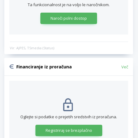
Ta funkcionalnost je na voljo le naročnikom.
Naroči polni dostop
Vir: AJPES, TSmedia (Status)
Financiranje iz proračuna
Več
Oglejte si podatke o prejetih sredstvih iz proračuna.
Registriraj se brezplačno