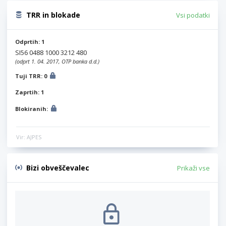
TRR in blokade
Vsi podatki
Odprtih: 1
SI56 0488 1000 3212 480
(odprt 1. 04. 2017, OTP banka d.d.)
Tuji TRR: 0
Zaprtih: 1
Blokiranih:
Vir: AJPES
Bizi obveščevalec
Prikaži vse