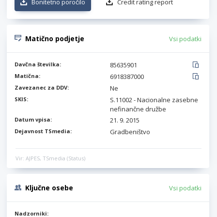
Bonitetno poročilo
Credit rating report
Matično podjetje
Vsi podatki
Davčna številka:
85635901
Matična:
6918387000
Zavezanec za DDV:
Ne
SKIS:
S.11002 - Nacionalne zasebne
nefinančne družbe
Datum vpisa:
21. 9. 2015
Dejavnost TSmedia:
Gradbeništvo
Vir: AJPES, TSmedia (Status)
Ključne osebe
Vsi podatki
Nadzorniki: