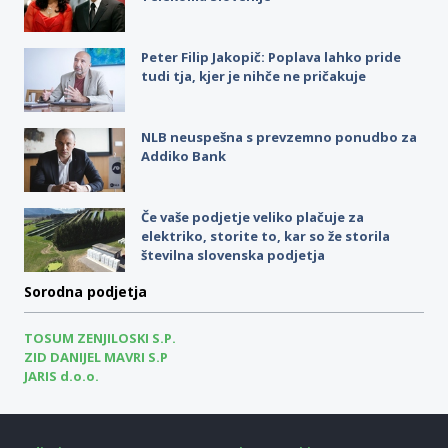
Peter Filip Jakopič: Poplava lahko pride
tudi tja, kjer je nihče ne pričakuje
NLB neuspešna s prevzemno ponudbo za
Addiko Bank
Če vaše podjetje veliko plačuje za
elektriko, storite to, kar so že storila
številna slovenska podjetja
Sorodna podjetja
TOSUM ZENJILOSKI S.P.
ZID DANIJEL MAVRI S.P
JARIS d.o.o.