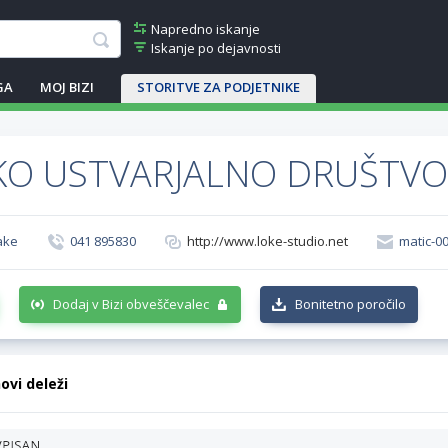
Napredno iskanje
Iskanje po dejavnosti
GA
MOJ BIZI
STORITVE ZA PODJETNIKE
KO USTVARJALNO DRUŠTVO
lake
041 895830
http://www.loke-studio.net
matic-0
Dodaj v Bizi obveščevalec
Bonitetno poročilo
hovi deleži