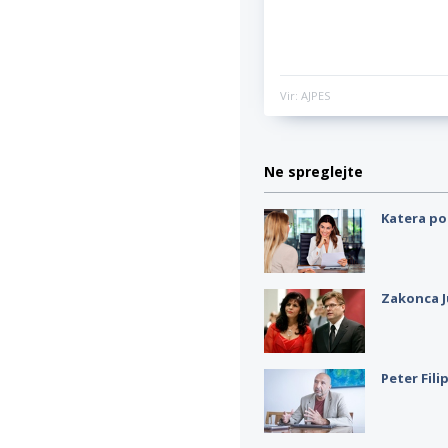
Vir: AJPES
Ne spreglejte
Katera po
Zakonca J
Peter Fili