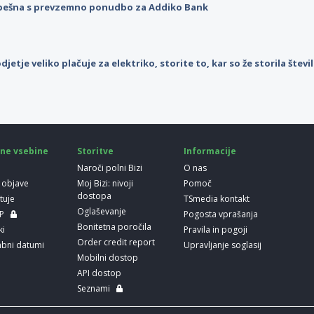
pešna s prevzemno ponudbo za Addiko Bank
djetje veliko plačuje za elektriko, storite to, kar so že storila štev
ne vsebine
Storitve
Informacije
Naroči polni Bizi
O nas
 objave
Moj Bizi: nivoji
Pomoč
dostopa
etuje
TSmedia kontakt
Oglaševanje
LP
Pogosta vprašanja
Bonitetna poročila
ki
Pravila in pogoji
Order credit report
bni datumi
Upravljanje soglasij
Mobilni dostop
API dostop
Seznami