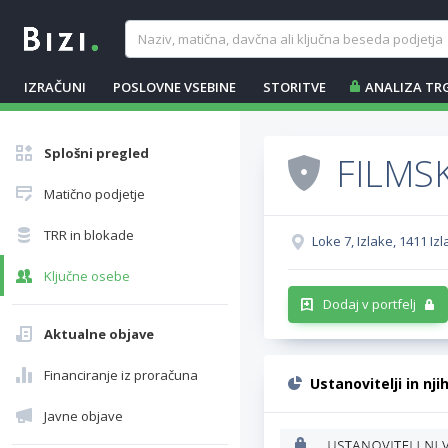
IZRAČUNI
POSLOVNE VSEBINE
STORITVE
ANALIZA TR
Splošni pregled
FILMS
Matično podjetje
TRR in blokade
Loke 7, Izlake, 1411 Iz
Ključne osebe
Dodaj v portfelj
Aktualne objave
Financiranje iz proračuna
Ustanovitelji in nji
Javne objave