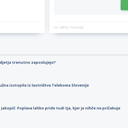
Vir: AJPES, TSmedia
djetja trenutno zaposlujejo?
užna izstopila iz lastništva Telekoma Slovenije
p Jakopič: Poplava lahko pride tudi tja, kjer je nihče ne pričakuje