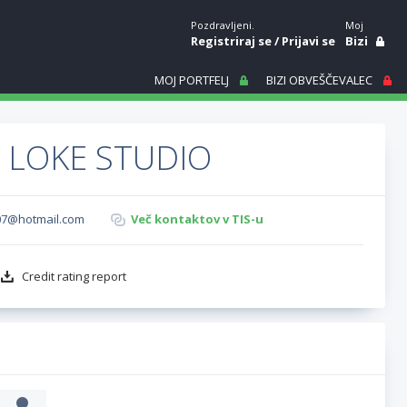
Pozdravljeni.
Moj
Registriraj se
/
Prijavi se
Bizi
MOJ PORTFELJ
BIZI OBVEŠČEVALEC
 LOKE STUDIO
07@hotmail.com
Več kontaktov v TIS-u
Credit rating report