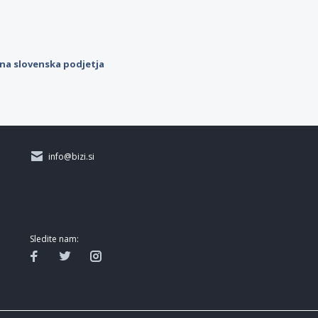
ilna slovenska podjetja
info@bizi.si
Sledite nam: