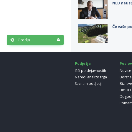
NLB neus
Če vaše po
Orodja
Podjetja
Poslov
Išči po dejavnostih
Novice
Naredi analizo trga
Borzne
Seznam podjetij
Bizi sv
BiziHE
Dogod
Pomem