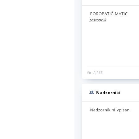
zastopnik
Vir: AJPES
Nadzorniki