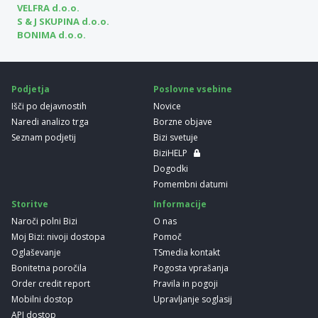
VELFRA d.o.o.
S & J SKUPINA d.o.o.
BONIMA d.o.o.
Podjetja
Poslovne vsebine
Išči po dejavnostih
Novice
Naredi analizo trga
Borzne objave
Seznam podjetij
Bizi svetuje
BiziHELP
Dogodki
Pomembni datumi
Storitve
Informacije
Naroči polni Bizi
O nas
Moj Bizi: nivoji dostopa
Pomoč
Oglaševanje
TSmedia kontakt
Bonitetna poročila
Pogosta vprašanja
Order credit report
Pravila in pogoji
Mobilni dostop
Upravljanje soglasij
API dostop