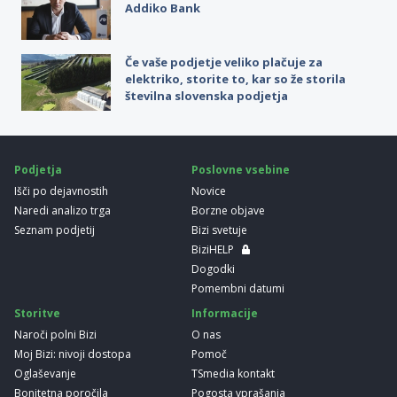
Addiko Bank
Če vaše podjetje veliko plačuje za
elektriko, storite to, kar so že storila
številna slovenska podjetja
Podjetja
Poslovne vsebine
Išči po dejavnostih
Novice
Naredi analizo trga
Borzne objave
Seznam podjetij
Bizi svetuje
BiziHELP
Dogodki
Pomembni datumi
Storitve
Informacije
Naroči polni Bizi
O nas
Moj Bizi: nivoji dostopa
Pomoč
Oglaševanje
TSmedia kontakt
Bonitetna poročila
Pogosta vprašanja