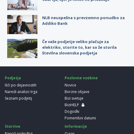
NLB neuspešna s prevzemno ponudbo za
Addiko Bank
Če vaše podjetje veliko plačuje za
elektriko, storite to, kar so že storila
številna slovenska podjetja
Podjetja
Poslovne vsebine
Išči po dejavnostih
Novice
Naredi analizo trga
Borzne objave
Seznam podjetij
Bizi svetuje
BiziHELP
Dogodki
Pomembni datumi
Storitve
Informacije
Naroči polni Bizi
O nas