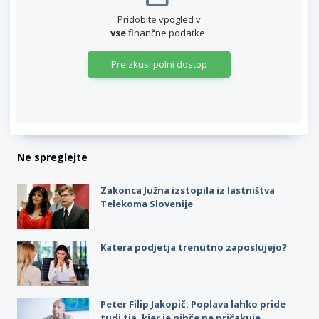
Pridobite vpogled v
vse
finančne podatke.
Preizkusi polni dostop
Ne spreglejte
Zakonca Južna izstopila iz lastništva
Telekoma Slovenije
Katera podjetja trenutno zaposlujejo?
Peter Filip Jakopič: Poplava lahko pride
tudi tja, kjer je nihče ne pričakuje