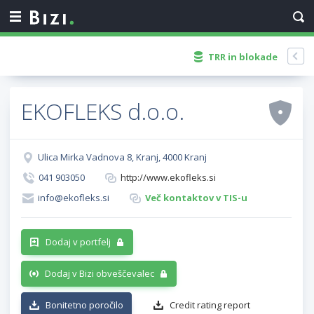
TRR in blokade
EKOFLEKS d.o.o.
Ulica Mirka Vadnova 8, Kranj, 4000 Kranj
041 903050
http://www.ekofleks.si
info@ekofleks.si
Več kontaktov v TIS-u
Dodaj v portfelj
Dodaj v Bizi obveščevalec
Bonitetno poročilo
Credit rating report