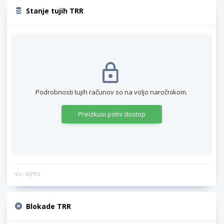
Stanje tujih TRR
Podrobnosti tujih računov so na voljo naročnikom.
Preizkusi polni dostop
Vir: AJPES
Blokade TRR