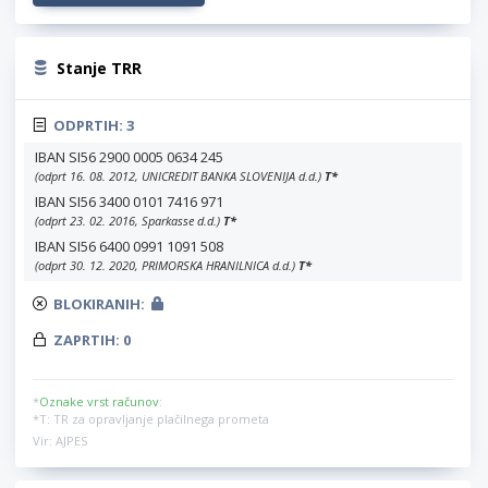
Stanje TRR
ODPRTIH:
3
IBAN SI56 2900 0005 0634 245
(odprt 16. 08. 2012, UNICREDIT BANKA SLOVENIJA d.d.)
T
*
IBAN SI56 3400 0101 7416 971
(odprt 23. 02. 2016, Sparkasse d.d.)
T
*
IBAN SI56 6400 0991 1091 508
(odprt 30. 12. 2020, PRIMORSKA HRANILNICA d.d.)
T
*
BLOKIRANIH:
ZAPRTIH:
0
*
Oznake vrst računov
:
*T: TR za opravljanje plačilnega prometa
Vir: AJPES