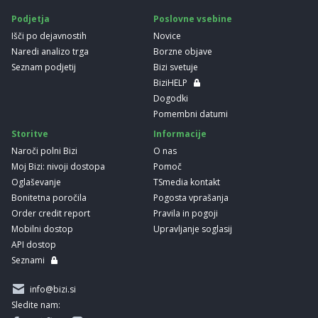
Podjetja
Poslovne vsebine
Išči po dejavnostih
Novice
Naredi analizo trga
Borzne objave
Seznam podjetij
Bizi svetuje
BiziHELP
Dogodki
Pomembni datumi
Storitve
Informacije
Naroči polni Bizi
O nas
Moj Bizi: nivoji dostopa
Pomoč
Oglaševanje
TSmedia kontakt
Bonitetna poročila
Pogosta vprašanja
Order credit report
Pravila in pogoji
Mobilni dostop
Upravljanje soglasij
API dostop
Seznami
info@bizi.si
Sledite nam: